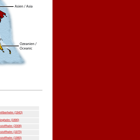
nfiberhelm (1943)
inghelm (1890)
stoffhelm (2008)
stoffhelm (1975)
stoffhelm (1980)