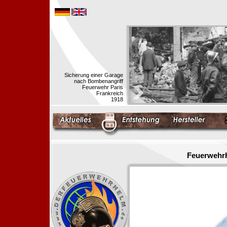
Sicherung einer Garage
nach Bombenangriff
Feuerwehr Paris
Frankreich
1918
Feuerwehrh