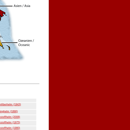
nfiberhelm (1943)
inghelm (1890)
stoffhelm (2008)
stoffhelm (1975)
stoffhelm (1980)