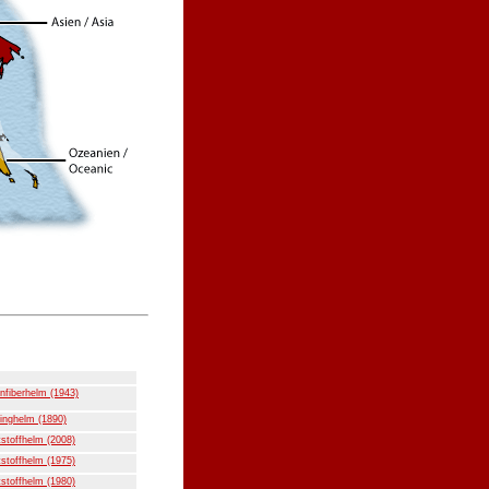
nfiberhelm (1943)
inghelm (1890)
stoffhelm (2008)
stoffhelm (1975)
stoffhelm (1980)