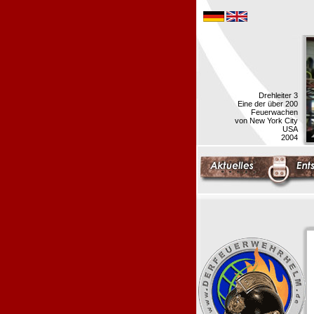
Drehleiter 3
Eine der über 200
Feuerwachen
von New York City
USA
2004