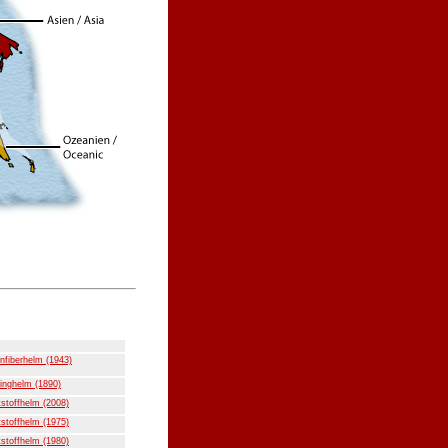
nfiberhelm (1943)
inghelm (1890)
stoffhelm (2008)
stoffhelm (1975)
stoffhelm (1980)