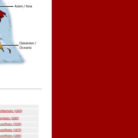
nfiberhelm (1943)
inghelm (1890)
stoffhelm (2008)
stoffhelm (1975)
stoffhelm (1980)