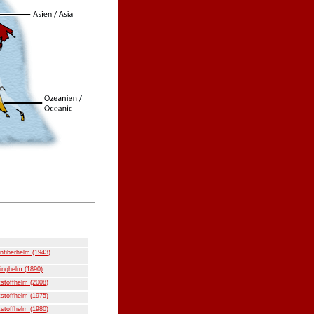
nfiberhelm (1943)
inghelm (1890)
stoffhelm (2008)
stoffhelm (1975)
stoffhelm (1980)