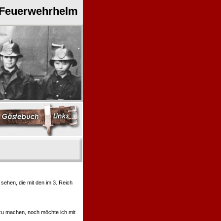
 Feuerwehrhelm
ehen, die mit den im 3. Reich
 zu machen, noch möchte ich mit