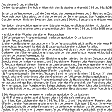
Aus diesem Grund erkläre ich:
Die hier dargestellten Symbole erfüllen nicht den Straftatbestand gemäß § 86 und 86a StGB
Es sei darauf hingewiesen, daß die Darstellung der gezeigten Helme des 3. Reiches im 
Feuerwehrgeschichte erfolgt, somit der Lehre und der Berichterstattung über Vorgänge de
Geschichte oder ähnlichen Zwecken dient, und somit § 86 Abs. 3 entspricht, und damit keine
Wer jedoch diese Abbildungen herunter lädt oder kopiert, verpflichtet sich hiermit, dieselb
zu erwerben und in keiner Weise propagandistisch im Sinne des § 86 und § 86a StGB zu b
Nachfolgend der Wortlaut der zitierten Paragraphen:
§ 86 Verbreiten von Propagandamitteln verfassungswidriger Organisationen
(1) Wer Propagandamittel
1. einer vom Bundesverfassungsgericht für verfassungswidrig erklärten Partei oder einer Pa
unanfechtbar festgestellt ist, daß sie Ersatzorganisation einer solchen Partei ist,
2. einer Vereinigung, die unanfechtbar verboten ist, weil sie sich gegen die verfassungsm
Gedanken der Völkerverständigung richtet, oder von der unanfechtbar festgestellt ist, daß s
solchen verbotenen Vereinigung ist,
3. einer Regierung, Vereinigung oder Einrichtung außerhalb des räumlichen Geltungsbereich
Zwecke einer der in den Nummern 1 und 2 bezeichneten Parteien oder Vereinigungen tätig i
4. Propagandamittel, die nach ihrem Inhalt dazu bestimmt sind, Bestrebungen einer ehemalig
Organisation fortzusetzen, im Inland verbreitet oder zur Verbreitung im Inland oder Ausland her
oder ausführt oder in Datenspeichern öffentlich zugänglich macht,
(2) Propagandamittel im Sinne des Absatzes 1 sind nur solche Schriften ( § 11 Abs. 3 ), deren
demokratische Grundordnung oder den Gedanken der Völkerverständigung gerichtet ist.
(3) Absatz 1 gilt nicht, wenn das Propagandamittel oder die Handlung der staatsbürgerliche
verfassungswidriger Bestrebungen, der Kunst oder der Wissenschaft, der Forschung oder 
Berichterstattung über Vorgänge des Zeitgeschehens oder der Geschichte oder ähnlichen 
(4) Ist die Schuld gering, so kann das Gericht von einer Bestrafung nach dieser Vorschrift 
§ 86a Verwenden von Kennzeichen verfassungswidriger Organisationen
(1) Mit Freiheitsstrafe bis zu drei Jahren oder mit Geldstrafe wird bestraft, wer
1. im Inland Kennzeichen einer der in § 86 Abs. 1 Nr. 1, 2 und 4 bezeichneten Parteien oder
öffentlich, in einer Versammlung oder in von ihm verbreiteten Schriften (§ 11 Abs. 3) verwen
2. Gegenstände, die derartige Kennzeichen darstellen oder enthalten, zur Verbreitung oder
Ausland in der in Nummer 1 bezeichneten Art und Weise herstellt, vorrätig hält, einführt oder