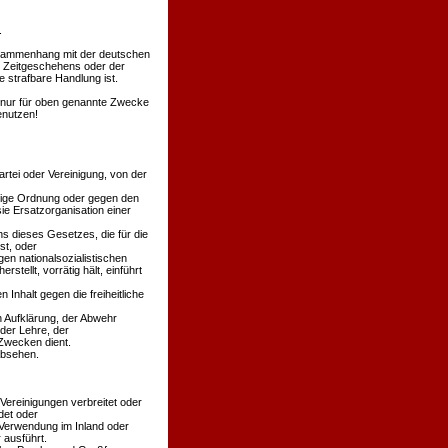
.
Zusammenhang mit der deutschen
s Zeitgeschehens oder der
 strafbare Handlung ist.
en nur für oben genannte Zwecke
enutzen!
rtei oder Vereinigung, von der
äßige Ordnung oder gegen den
ie Ersatzorganisation einer
s dieses Gesetzes, die für die
st, oder
en nationalsozialistischen
stellt, vorrätig hält, einführt
 Inhalt gegen die freiheitliche
n Aufklärung, der Abwehr
der Lehre, der
Zwecken dient.
absehen.
 Vereinigungen verbreitet oder
det oder
 Verwendung im Inland oder
 ausführt.