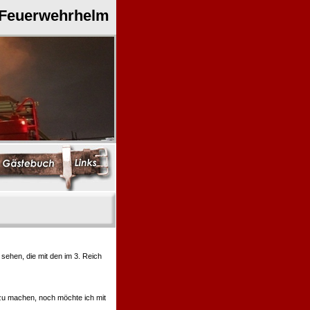
 Feuerwehrhelm
ehen, die mit den im 3. Reich
 zu machen, noch möchte ich mit