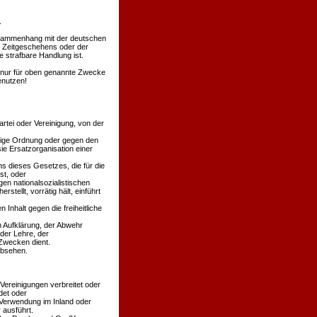
.
Zusammenhang mit der deutschen
s Zeitgeschehens oder der
 strafbare Handlung ist.
en nur für oben genannte Zwecke
enutzen!
rtei oder Vereinigung, von der
äßige Ordnung oder gegen den
ie Ersatzorganisation einer
s dieses Gesetzes, die für die
st, oder
en nationalsozialistischen
stellt, vorrätig hält, einführt
 Inhalt gegen die freiheitliche
n Aufklärung, der Abwehr
der Lehre, der
Zwecken dient.
absehen.
 Vereinigungen verbreitet oder
det oder
 Verwendung im Inland oder
 ausführt.