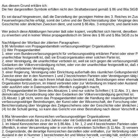
Aus diesem Grund erkläre ich:
Die hier dargestellten Symbole erfüllen nicht den Straftatbestand gemäß § 86 und 86a StGB
Es sei darauf hingewiesen, daß die Darstellung der gezeigten Helme des 3. Reiches im 
Feuerwehrgeschichte erfolgt, somit der Lehre und der Berichterstattung über Vorgänge de
Geschichte oder ähnlichen Zwecken dient, und somit § 86 Abs. 3 entspricht, und damit keine
Wer jedoch diese Abbildungen herunter lädt oder kopiert, verpflichtet sich hiermit, dieselb
zu erwerben und in keiner Weise propagandistisch im Sinne des § 86 und § 86a StGB zu b
Nachfolgend der Wortlaut der zitierten Paragraphen:
§ 86 Verbreiten von Propagandamitteln verfassungswidriger Organisationen
(1) Wer Propagandamittel
1. einer vom Bundesverfassungsgericht für verfassungswidrig erklärten Partei oder einer Pa
unanfechtbar festgestellt ist, daß sie Ersatzorganisation einer solchen Partei ist,
2. einer Vereinigung, die unanfechtbar verboten ist, weil sie sich gegen die verfassungsm
Gedanken der Völkerverständigung richtet, oder von der unanfechtbar festgestellt ist, daß s
solchen verbotenen Vereinigung ist,
3. einer Regierung, Vereinigung oder Einrichtung außerhalb des räumlichen Geltungsbereich
Zwecke einer der in den Nummern 1 und 2 bezeichneten Parteien oder Vereinigungen tätig i
4. Propagandamittel, die nach ihrem Inhalt dazu bestimmt sind, Bestrebungen einer ehemalig
Organisation fortzusetzen, im Inland verbreitet oder zur Verbreitung im Inland oder Ausland her
oder ausführt oder in Datenspeichern öffentlich zugänglich macht,
(2) Propagandamittel im Sinne des Absatzes 1 sind nur solche Schriften ( § 11 Abs. 3 ), deren
demokratische Grundordnung oder den Gedanken der Völkerverständigung gerichtet ist.
(3) Absatz 1 gilt nicht, wenn das Propagandamittel oder die Handlung der staatsbürgerliche
verfassungswidriger Bestrebungen, der Kunst oder der Wissenschaft, der Forschung oder 
Berichterstattung über Vorgänge des Zeitgeschehens oder der Geschichte oder ähnlichen 
(4) Ist die Schuld gering, so kann das Gericht von einer Bestrafung nach dieser Vorschrift 
§ 86a Verwenden von Kennzeichen verfassungswidriger Organisationen
(1) Mit Freiheitsstrafe bis zu drei Jahren oder mit Geldstrafe wird bestraft, wer
1. im Inland Kennzeichen einer der in § 86 Abs. 1 Nr. 1, 2 und 4 bezeichneten Parteien oder
öffentlich, in einer Versammlung oder in von ihm verbreiteten Schriften (§ 11 Abs. 3) verwen
2. Gegenstände, die derartige Kennzeichen darstellen oder enthalten, zur Verbreitung oder
Ausland in der in Nummer 1 bezeichneten Art und Weise herstellt, vorrätig hält, einführt oder