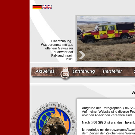
Einsatzübung -
Wasserentnahme aus
offenem Gewässer
Feuerwehr der
Falkland Inseln
2019
A
Aufgrund des Paragraphen § 86 StGB 
Auf meiner Website sind diverse Fo
üblichen Abzeichen versehen sind.
Nach § 86 StGB ist u.a. das Hakenk
Ich verfolge mit den gezeigten Abze
dem Zeigen der Zeichen eine Wertu