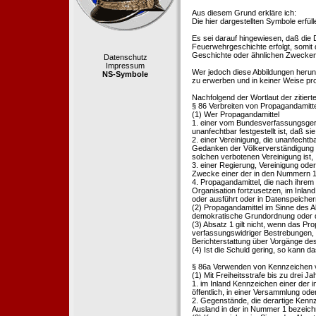
Aus diesem Grund erkläre ich:
Die hier dargestellten Symbole erfü
Es sei darauf hingewiesen, daß die
Feuerwehrgeschichte erfolgt, somit
Geschichte oder ähnlichen Zwecken d
Datenschutz
Impressum
Wer jedoch diese Abbildungen herunte
NS-Symbole
zu erwerben und in keiner Weise pr
Nachfolgend der Wortlaut der zitier
§ 86 Verbreiten von Propagandamitt
(1) Wer Propagandamittel
1. einer vom Bundesverfassungsgeric
unanfechtbar festgestellt ist, daß sie
2. einer Vereinigung, die unanfecht
Gedanken der Völkerverständigung ric
solchen verbotenen Vereinigung ist,
3. einer Regierung, Vereinigung ode
Zwecke einer der in den Nummern 1 u
4. Propagandamittel, die nach ihrem
Organisation fortzusetzen, im Inland v
oder ausführt oder in Datenspeichern
(2) Propagandamittel im Sinne des Abs
demokratische Grundordnung oder de
(3) Absatz 1 gilt nicht, wenn das P
verfassungswidriger Bestrebungen, 
Berichterstattung über Vorgänge de
(4) Ist die Schuld gering, so kann d
§ 86a Verwenden von Kennzeichen v
(1) Mit Freiheitsstrafe bis zu drei J
1. im Inland Kennzeichen einer der i
öffentlich, in einer Versammlung ode
2. Gegenstände, die derartige Kennz
Ausland in der in Nummer 1 bezeichnet