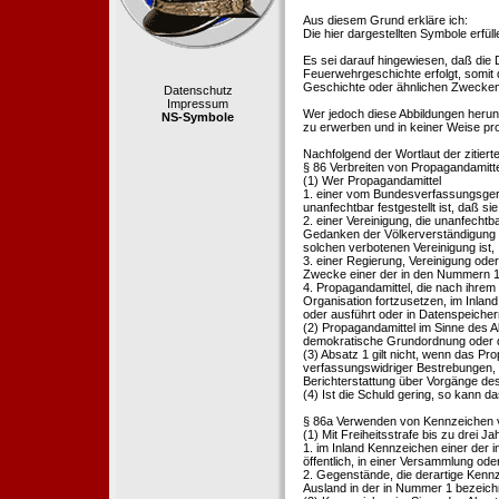
Aus diesem Grund erkläre ich:
Die hier dargestellten Symbole erfü
Es sei darauf hingewiesen, daß die
Feuerwehrgeschichte erfolgt, somit
Geschichte oder ähnlichen Zwecken d
Datenschutz
Impressum
Wer jedoch diese Abbildungen herunte
NS-Symbole
zu erwerben und in keiner Weise pr
Nachfolgend der Wortlaut der zitier
§ 86 Verbreiten von Propagandamitt
(1) Wer Propagandamittel
1. einer vom Bundesverfassungsgeric
unanfechtbar festgestellt ist, daß sie
2. einer Vereinigung, die unanfecht
Gedanken der Völkerverständigung ric
solchen verbotenen Vereinigung ist,
3. einer Regierung, Vereinigung ode
Zwecke einer der in den Nummern 1 u
4. Propagandamittel, die nach ihrem
Organisation fortzusetzen, im Inland v
oder ausführt oder in Datenspeichern
(2) Propagandamittel im Sinne des Abs
demokratische Grundordnung oder de
(3) Absatz 1 gilt nicht, wenn das P
verfassungswidriger Bestrebungen, 
Berichterstattung über Vorgänge de
(4) Ist die Schuld gering, so kann d
§ 86a Verwenden von Kennzeichen v
(1) Mit Freiheitsstrafe bis zu drei J
1. im Inland Kennzeichen einer der i
öffentlich, in einer Versammlung ode
2. Gegenstände, die derartige Kennz
Ausland in der in Nummer 1 bezeichnet