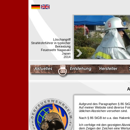
Löschangriff
Strahlrohrführer in typischer
Bekleidung
Feuerwehr Nagasaki
Japan
2014
A
Aufgrund des Paragraphen § 86 StGB 
Auf meiner Website sind diverse Fo
üblichen Abzeichen versehen sind.
Nach § 86 StGB ist u.a. das Hakenk
Ich verfolge mit den gezeigten Abze
dem Zeigen der Zeichen eine Wertu