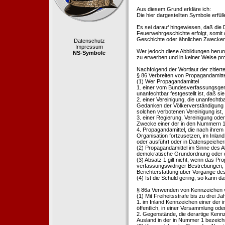
Aus diesem Grund erkläre ich:
Die hier dargestellten Symbole erfü
Es sei darauf hingewiesen, daß die
Feuerwehrgeschichte erfolgt, somit
Geschichte oder ähnlichen Zwecken d
Datenschutz
Impressum
Wer jedoch diese Abbildungen herunte
NS-Symbole
zu erwerben und in keiner Weise pr
Nachfolgend der Wortlaut der zitier
§ 86 Verbreiten von Propagandamitt
(1) Wer Propagandamittel
1. einer vom Bundesverfassungsgeric
unanfechtbar festgestellt ist, daß sie
2. einer Vereinigung, die unanfecht
Gedanken der Völkerverständigung ric
solchen verbotenen Vereinigung ist,
3. einer Regierung, Vereinigung ode
Zwecke einer der in den Nummern 1 u
4. Propagandamittel, die nach ihrem
Organisation fortzusetzen, im Inland v
oder ausführt oder in Datenspeichern
(2) Propagandamittel im Sinne des Abs
demokratische Grundordnung oder de
(3) Absatz 1 gilt nicht, wenn das P
verfassungswidriger Bestrebungen, 
Berichterstattung über Vorgänge de
(4) Ist die Schuld gering, so kann d
§ 86a Verwenden von Kennzeichen v
(1) Mit Freiheitsstrafe bis zu drei J
1. im Inland Kennzeichen einer der i
öffentlich, in einer Versammlung ode
2. Gegenstände, die derartige Kennz
Ausland in der in Nummer 1 bezeichnet