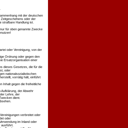
.
Zusammenhang mit der deutschen
s Zeitgeschehens oder der
 strafbare Handlung ist.
en nur für oben genannte Zwecke
enutzen!
rtei oder Vereinigung, von der
äßige Ordnung oder gegen den
ie Ersatzorganisation einer
s dieses Gesetzes, die für die
st, oder
en nationalsozialistischen
stellt, vorrätig hält, einführt
 Inhalt gegen die freiheitliche
n Aufklärung, der Abwehr
der Lehre, der
Zwecken dient.
absehen.
 Vereinigungen verbreitet oder
det oder
 Verwendung im Inland oder
 ausführt.