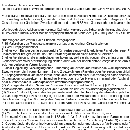
Aus diesem Grund erkläre ich:
Die hier dargestellten Symbole erfüllen nicht den Straftatbestand gemäß § 86 und 86a StGB
Es sei darauf hingewiesen, daß die Darstellung der gezeigten Helme des 3. Reiches im 
Feuerwehrgeschichte erfolgt, somit der Lehre und der Berichterstattung über Vorgänge de
Geschichte oder ähnlichen Zwecken dient, und somit § 86 Abs. 3 entspricht, und damit keine
Wer jedoch diese Abbildungen herunter lädt oder kopiert, verpflichtet sich hiermit, dieselb
zu erwerben und in keiner Weise propagandistisch im Sinne des § 86 und § 86a StGB zu b
Nachfolgend der Wortlaut der zitierten Paragraphen:
§ 86 Verbreiten von Propagandamitteln verfassungswidriger Organisationen
(1) Wer Propagandamittel
1. einer vom Bundesverfassungsgericht für verfassungswidrig erklärten Partei oder einer Pa
unanfechtbar festgestellt ist, daß sie Ersatzorganisation einer solchen Partei ist,
2. einer Vereinigung, die unanfechtbar verboten ist, weil sie sich gegen die verfassungsm
Gedanken der Völkerverständigung richtet, oder von der unanfechtbar festgestellt ist, daß s
solchen verbotenen Vereinigung ist,
3. einer Regierung, Vereinigung oder Einrichtung außerhalb des räumlichen Geltungsbereich
Zwecke einer der in den Nummern 1 und 2 bezeichneten Parteien oder Vereinigungen tätig i
4. Propagandamittel, die nach ihrem Inhalt dazu bestimmt sind, Bestrebungen einer ehemalig
Organisation fortzusetzen, im Inland verbreitet oder zur Verbreitung im Inland oder Ausland her
oder ausführt oder in Datenspeichern öffentlich zugänglich macht,
(2) Propagandamittel im Sinne des Absatzes 1 sind nur solche Schriften ( § 11 Abs. 3 ), deren
demokratische Grundordnung oder den Gedanken der Völkerverständigung gerichtet ist.
(3) Absatz 1 gilt nicht, wenn das Propagandamittel oder die Handlung der staatsbürgerliche
verfassungswidriger Bestrebungen, der Kunst oder der Wissenschaft, der Forschung oder 
Berichterstattung über Vorgänge des Zeitgeschehens oder der Geschichte oder ähnlichen 
(4) Ist die Schuld gering, so kann das Gericht von einer Bestrafung nach dieser Vorschrift 
§ 86a Verwenden von Kennzeichen verfassungswidriger Organisationen
(1) Mit Freiheitsstrafe bis zu drei Jahren oder mit Geldstrafe wird bestraft, wer
1. im Inland Kennzeichen einer der in § 86 Abs. 1 Nr. 1, 2 und 4 bezeichneten Parteien oder
öffentlich, in einer Versammlung oder in von ihm verbreiteten Schriften (§ 11 Abs. 3) verwen
2. Gegenstände, die derartige Kennzeichen darstellen oder enthalten, zur Verbreitung oder
Ausland in der in Nummer 1 bezeichneten Art und Weise herstellt, vorrätig hält, einführt oder