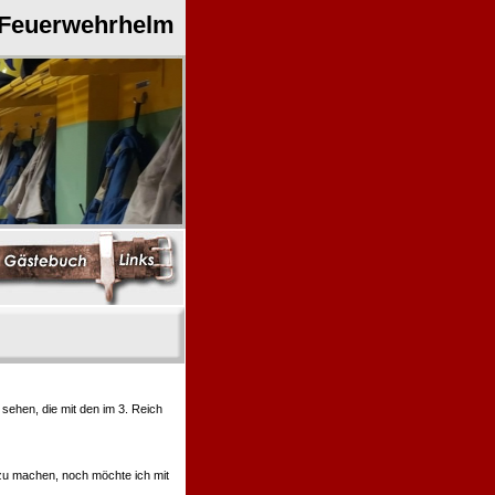
 Feuerwehrhelm
ehen, die mit den im 3. Reich
 zu machen, noch möchte ich mit