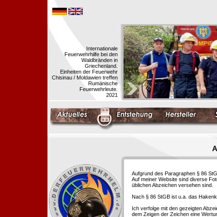
Internationale
Feuerwehrhilfe bei den
Waldbränden in
Griechenland.
Einheiten der Feuerwehr
Chisinau / Moldawien treffen
Rumänische
Feuerwehrleute.
2021
A
Aufgrund des Paragraphen § 86 StGB 
Auf meiner Website sind diverse Fo
üblichen Abzeichen versehen sind.
Nach § 86 StGB ist u.a. das Hakenk
Ich verfolge mit den gezeigten Abze
dem Zeigen der Zeichen eine Wertu