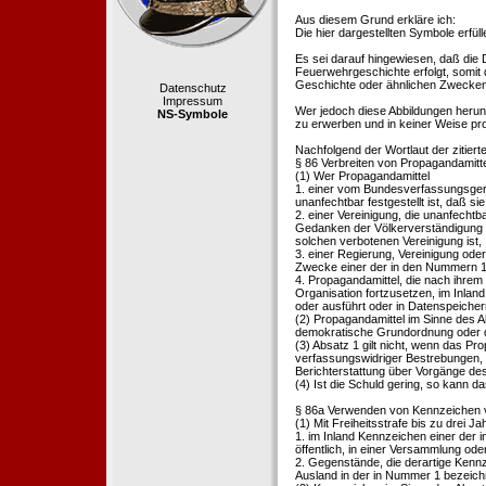
Aus diesem Grund erkläre ich:
Die hier dargestellten Symbole erfü
Es sei darauf hingewiesen, daß die
Feuerwehrgeschichte erfolgt, somit
Geschichte oder ähnlichen Zwecken d
Datenschutz
Impressum
Wer jedoch diese Abbildungen herunte
NS-Symbole
zu erwerben und in keiner Weise pr
Nachfolgend der Wortlaut der zitier
§ 86 Verbreiten von Propagandamitt
(1) Wer Propagandamittel
1. einer vom Bundesverfassungsgeric
unanfechtbar festgestellt ist, daß sie
2. einer Vereinigung, die unanfecht
Gedanken der Völkerverständigung ric
solchen verbotenen Vereinigung ist,
3. einer Regierung, Vereinigung ode
Zwecke einer der in den Nummern 1 u
4. Propagandamittel, die nach ihrem
Organisation fortzusetzen, im Inland v
oder ausführt oder in Datenspeichern
(2) Propagandamittel im Sinne des Abs
demokratische Grundordnung oder de
(3) Absatz 1 gilt nicht, wenn das P
verfassungswidriger Bestrebungen, 
Berichterstattung über Vorgänge de
(4) Ist die Schuld gering, so kann d
§ 86a Verwenden von Kennzeichen v
(1) Mit Freiheitsstrafe bis zu drei J
1. im Inland Kennzeichen einer der i
öffentlich, in einer Versammlung ode
2. Gegenstände, die derartige Kennz
Ausland in der in Nummer 1 bezeichnet