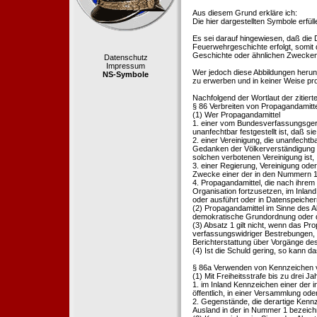
Aus diesem Grund erkläre ich:
Die hier dargestellten Symbole erfü
Es sei darauf hingewiesen, daß die
Feuerwehrgeschichte erfolgt, somit
Geschichte oder ähnlichen Zwecken d
Datenschutz
Impressum
Wer jedoch diese Abbildungen herunte
NS-Symbole
zu erwerben und in keiner Weise pr
Nachfolgend der Wortlaut der zitier
§ 86 Verbreiten von Propagandamitt
(1) Wer Propagandamittel
1. einer vom Bundesverfassungsgeric
unanfechtbar festgestellt ist, daß sie
2. einer Vereinigung, die unanfecht
Gedanken der Völkerverständigung ric
solchen verbotenen Vereinigung ist,
3. einer Regierung, Vereinigung ode
Zwecke einer der in den Nummern 1 u
4. Propagandamittel, die nach ihrem
Organisation fortzusetzen, im Inland v
oder ausführt oder in Datenspeichern
(2) Propagandamittel im Sinne des Abs
demokratische Grundordnung oder de
(3) Absatz 1 gilt nicht, wenn das P
verfassungswidriger Bestrebungen, 
Berichterstattung über Vorgänge de
(4) Ist die Schuld gering, so kann d
§ 86a Verwenden von Kennzeichen v
(1) Mit Freiheitsstrafe bis zu drei J
1. im Inland Kennzeichen einer der i
öffentlich, in einer Versammlung ode
2. Gegenstände, die derartige Kennz
Ausland in der in Nummer 1 bezeichnet