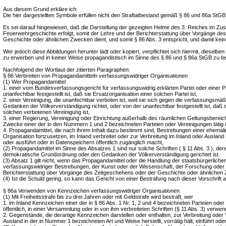
Aus diesem Grund erkläre ich:
Die hier dargestellten Symbole erfüllen nicht den Straftatbestand gemäß § 86 und 86a StGB
Es sei darauf hingewiesen, daß die Darstellung der gezeigten Helme des 3. Reiches im 
Feuerwehrgeschichte erfolgt, somit der Lehre und der Berichterstattung über Vorgänge de
Geschichte oder ähnlichen Zwecken dient, und somit § 86 Abs. 3 entspricht, und damit keine
Wer jedoch diese Abbildungen herunter lädt oder kopiert, verpflichtet sich hiermit, dieselb
zu erwerben und in keiner Weise propagandistisch im Sinne des § 86 und § 86a StGB zu b
Nachfolgend der Wortlaut der zitierten Paragraphen:
§ 86 Verbreiten von Propagandamitteln verfassungswidriger Organisationen
(1) Wer Propagandamittel
1. einer vom Bundesverfassungsgericht für verfassungswidrig erklärten Partei oder einer Pa
unanfechtbar festgestellt ist, daß sie Ersatzorganisation einer solchen Partei ist,
2. einer Vereinigung, die unanfechtbar verboten ist, weil sie sich gegen die verfassungsm
Gedanken der Völkerverständigung richtet, oder von der unanfechtbar festgestellt ist, daß s
solchen verbotenen Vereinigung ist,
3. einer Regierung, Vereinigung oder Einrichtung außerhalb des räumlichen Geltungsbereich
Zwecke einer der in den Nummern 1 und 2 bezeichneten Parteien oder Vereinigungen tätig i
4. Propagandamittel, die nach ihrem Inhalt dazu bestimmt sind, Bestrebungen einer ehemalig
Organisation fortzusetzen, im Inland verbreitet oder zur Verbreitung im Inland oder Ausland her
oder ausführt oder in Datenspeichern öffentlich zugänglich macht,
(2) Propagandamittel im Sinne des Absatzes 1 sind nur solche Schriften ( § 11 Abs. 3 ), deren
demokratische Grundordnung oder den Gedanken der Völkerverständigung gerichtet ist.
(3) Absatz 1 gilt nicht, wenn das Propagandamittel oder die Handlung der staatsbürgerliche
verfassungswidriger Bestrebungen, der Kunst oder der Wissenschaft, der Forschung oder 
Berichterstattung über Vorgänge des Zeitgeschehens oder der Geschichte oder ähnlichen 
(4) Ist die Schuld gering, so kann das Gericht von einer Bestrafung nach dieser Vorschrift 
§ 86a Verwenden von Kennzeichen verfassungswidriger Organisationen
(1) Mit Freiheitsstrafe bis zu drei Jahren oder mit Geldstrafe wird bestraft, wer
1. im Inland Kennzeichen einer der in § 86 Abs. 1 Nr. 1, 2 und 4 bezeichneten Parteien oder
öffentlich, in einer Versammlung oder in von ihm verbreiteten Schriften (§ 11 Abs. 3) verwen
2. Gegenstände, die derartige Kennzeichen darstellen oder enthalten, zur Verbreitung oder
Ausland in der in Nummer 1 bezeichneten Art und Weise herstellt, vorrätig hält, einführt oder