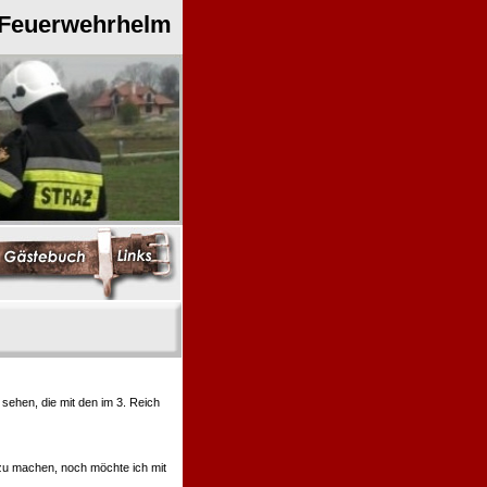
 Feuerwehrhelm
ehen, die mit den im 3. Reich
 zu machen, noch möchte ich mit