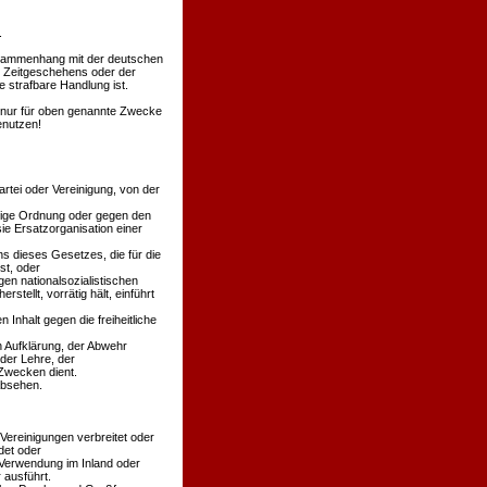
.
Zusammenhang mit der deutschen
s Zeitgeschehens oder der
 strafbare Handlung ist.
en nur für oben genannte Zwecke
enutzen!
rtei oder Vereinigung, von der
äßige Ordnung oder gegen den
ie Ersatzorganisation einer
s dieses Gesetzes, die für die
st, oder
en nationalsozialistischen
stellt, vorrätig hält, einführt
 Inhalt gegen die freiheitliche
n Aufklärung, der Abwehr
der Lehre, der
Zwecken dient.
absehen.
 Vereinigungen verbreitet oder
det oder
 Verwendung im Inland oder
 ausführt.