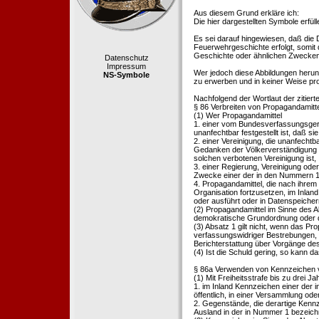
Aus diesem Grund erkläre ich:
Die hier dargestellten Symbole erfü
Es sei darauf hingewiesen, daß die
Feuerwehrgeschichte erfolgt, somit
Geschichte oder ähnlichen Zwecken d
Datenschutz
Impressum
Wer jedoch diese Abbildungen herunte
NS-Symbole
zu erwerben und in keiner Weise pr
Nachfolgend der Wortlaut der zitier
§ 86 Verbreiten von Propagandamitt
(1) Wer Propagandamittel
1. einer vom Bundesverfassungsgeric
unanfechtbar festgestellt ist, daß sie
2. einer Vereinigung, die unanfecht
Gedanken der Völkerverständigung ric
solchen verbotenen Vereinigung ist,
3. einer Regierung, Vereinigung ode
Zwecke einer der in den Nummern 1 u
4. Propagandamittel, die nach ihrem
Organisation fortzusetzen, im Inland v
oder ausführt oder in Datenspeichern
(2) Propagandamittel im Sinne des Abs
demokratische Grundordnung oder de
(3) Absatz 1 gilt nicht, wenn das P
verfassungswidriger Bestrebungen, 
Berichterstattung über Vorgänge de
(4) Ist die Schuld gering, so kann d
§ 86a Verwenden von Kennzeichen v
(1) Mit Freiheitsstrafe bis zu drei J
1. im Inland Kennzeichen einer der i
öffentlich, in einer Versammlung ode
2. Gegenstände, die derartige Kennz
Ausland in der in Nummer 1 bezeichnet