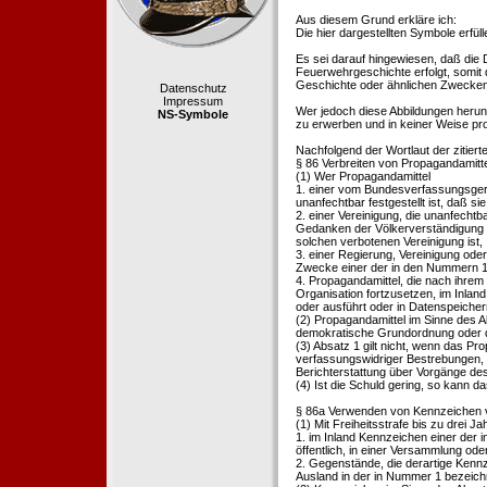
Aus diesem Grund erkläre ich:
Die hier dargestellten Symbole erfü
Es sei darauf hingewiesen, daß die
Feuerwehrgeschichte erfolgt, somit
Geschichte oder ähnlichen Zwecken d
Datenschutz
Impressum
Wer jedoch diese Abbildungen herunte
NS-Symbole
zu erwerben und in keiner Weise pr
Nachfolgend der Wortlaut der zitier
§ 86 Verbreiten von Propagandamitt
(1) Wer Propagandamittel
1. einer vom Bundesverfassungsgeric
unanfechtbar festgestellt ist, daß sie
2. einer Vereinigung, die unanfecht
Gedanken der Völkerverständigung ric
solchen verbotenen Vereinigung ist,
3. einer Regierung, Vereinigung ode
Zwecke einer der in den Nummern 1 u
4. Propagandamittel, die nach ihrem
Organisation fortzusetzen, im Inland v
oder ausführt oder in Datenspeichern
(2) Propagandamittel im Sinne des Abs
demokratische Grundordnung oder de
(3) Absatz 1 gilt nicht, wenn das P
verfassungswidriger Bestrebungen, 
Berichterstattung über Vorgänge de
(4) Ist die Schuld gering, so kann d
§ 86a Verwenden von Kennzeichen v
(1) Mit Freiheitsstrafe bis zu drei J
1. im Inland Kennzeichen einer der i
öffentlich, in einer Versammlung ode
2. Gegenstände, die derartige Kennz
Ausland in der in Nummer 1 bezeichnet