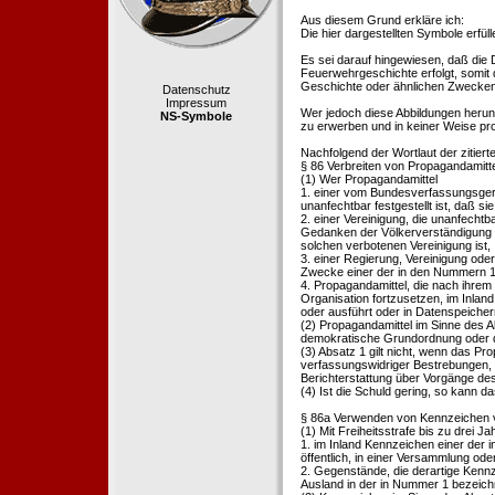
Aus diesem Grund erkläre ich:
Die hier dargestellten Symbole erfü
Es sei darauf hingewiesen, daß die
Feuerwehrgeschichte erfolgt, somit
Geschichte oder ähnlichen Zwecken d
Datenschutz
Impressum
Wer jedoch diese Abbildungen herunte
NS-Symbole
zu erwerben und in keiner Weise pr
Nachfolgend der Wortlaut der zitier
§ 86 Verbreiten von Propagandamitt
(1) Wer Propagandamittel
1. einer vom Bundesverfassungsgeric
unanfechtbar festgestellt ist, daß sie
2. einer Vereinigung, die unanfecht
Gedanken der Völkerverständigung ric
solchen verbotenen Vereinigung ist,
3. einer Regierung, Vereinigung ode
Zwecke einer der in den Nummern 1 u
4. Propagandamittel, die nach ihrem
Organisation fortzusetzen, im Inland v
oder ausführt oder in Datenspeichern
(2) Propagandamittel im Sinne des Abs
demokratische Grundordnung oder de
(3) Absatz 1 gilt nicht, wenn das P
verfassungswidriger Bestrebungen, 
Berichterstattung über Vorgänge de
(4) Ist die Schuld gering, so kann d
§ 86a Verwenden von Kennzeichen v
(1) Mit Freiheitsstrafe bis zu drei J
1. im Inland Kennzeichen einer der i
öffentlich, in einer Versammlung ode
2. Gegenstände, die derartige Kennz
Ausland in der in Nummer 1 bezeichnet