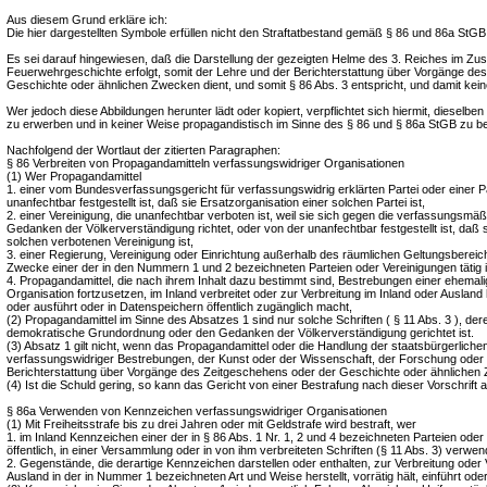
Aus diesem Grund erkläre ich:
Die hier dargestellten Symbole erfüllen nicht den Straftatbestand gemäß § 86 und 86a StGB
Es sei darauf hingewiesen, daß die Darstellung der gezeigten Helme des 3. Reiches im 
Feuerwehrgeschichte erfolgt, somit der Lehre und der Berichterstattung über Vorgänge de
Geschichte oder ähnlichen Zwecken dient, und somit § 86 Abs. 3 entspricht, und damit keine
Wer jedoch diese Abbildungen herunter lädt oder kopiert, verpflichtet sich hiermit, dieselb
zu erwerben und in keiner Weise propagandistisch im Sinne des § 86 und § 86a StGB zu b
Nachfolgend der Wortlaut der zitierten Paragraphen:
§ 86 Verbreiten von Propagandamitteln verfassungswidriger Organisationen
(1) Wer Propagandamittel
1. einer vom Bundesverfassungsgericht für verfassungswidrig erklärten Partei oder einer Pa
unanfechtbar festgestellt ist, daß sie Ersatzorganisation einer solchen Partei ist,
2. einer Vereinigung, die unanfechtbar verboten ist, weil sie sich gegen die verfassungsm
Gedanken der Völkerverständigung richtet, oder von der unanfechtbar festgestellt ist, daß s
solchen verbotenen Vereinigung ist,
3. einer Regierung, Vereinigung oder Einrichtung außerhalb des räumlichen Geltungsbereich
Zwecke einer der in den Nummern 1 und 2 bezeichneten Parteien oder Vereinigungen tätig i
4. Propagandamittel, die nach ihrem Inhalt dazu bestimmt sind, Bestrebungen einer ehemalig
Organisation fortzusetzen, im Inland verbreitet oder zur Verbreitung im Inland oder Ausland her
oder ausführt oder in Datenspeichern öffentlich zugänglich macht,
(2) Propagandamittel im Sinne des Absatzes 1 sind nur solche Schriften ( § 11 Abs. 3 ), deren
demokratische Grundordnung oder den Gedanken der Völkerverständigung gerichtet ist.
(3) Absatz 1 gilt nicht, wenn das Propagandamittel oder die Handlung der staatsbürgerliche
verfassungswidriger Bestrebungen, der Kunst oder der Wissenschaft, der Forschung oder 
Berichterstattung über Vorgänge des Zeitgeschehens oder der Geschichte oder ähnlichen 
(4) Ist die Schuld gering, so kann das Gericht von einer Bestrafung nach dieser Vorschrift 
§ 86a Verwenden von Kennzeichen verfassungswidriger Organisationen
(1) Mit Freiheitsstrafe bis zu drei Jahren oder mit Geldstrafe wird bestraft, wer
1. im Inland Kennzeichen einer der in § 86 Abs. 1 Nr. 1, 2 und 4 bezeichneten Parteien oder
öffentlich, in einer Versammlung oder in von ihm verbreiteten Schriften (§ 11 Abs. 3) verwen
2. Gegenstände, die derartige Kennzeichen darstellen oder enthalten, zur Verbreitung oder
Ausland in der in Nummer 1 bezeichneten Art und Weise herstellt, vorrätig hält, einführt oder