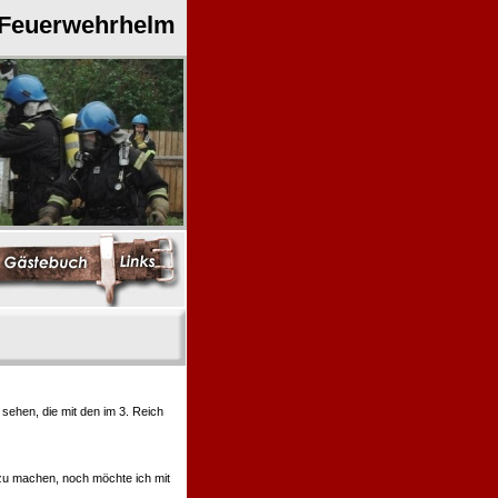
 Feuerwehrhelm
ehen, die mit den im 3. Reich
 zu machen, noch möchte ich mit