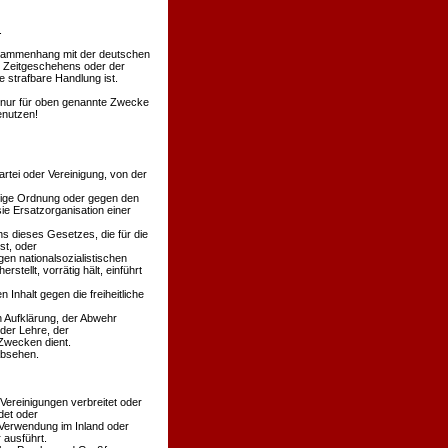
.
Zusammenhang mit der deutschen
s Zeitgeschehens oder der
 strafbare Handlung ist.
en nur für oben genannte Zwecke
enutzen!
rtei oder Vereinigung, von der
äßige Ordnung oder gegen den
ie Ersatzorganisation einer
s dieses Gesetzes, die für die
st, oder
en nationalsozialistischen
stellt, vorrätig hält, einführt
 Inhalt gegen die freiheitliche
n Aufklärung, der Abwehr
der Lehre, der
Zwecken dient.
absehen.
 Vereinigungen verbreitet oder
det oder
 Verwendung im Inland oder
 ausführt.