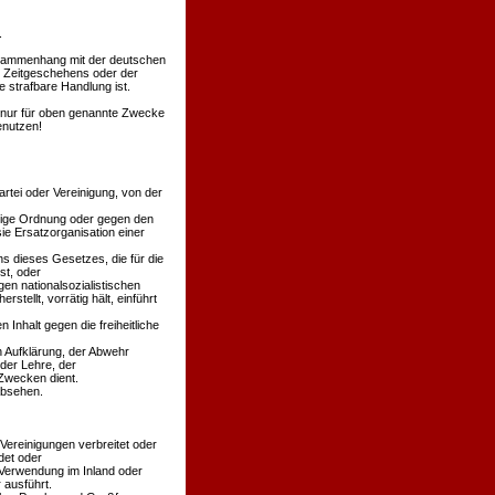
.
Zusammenhang mit der deutschen
s Zeitgeschehens oder der
 strafbare Handlung ist.
en nur für oben genannte Zwecke
enutzen!
rtei oder Vereinigung, von der
äßige Ordnung oder gegen den
ie Ersatzorganisation einer
s dieses Gesetzes, die für die
st, oder
en nationalsozialistischen
stellt, vorrätig hält, einführt
 Inhalt gegen die freiheitliche
n Aufklärung, der Abwehr
der Lehre, der
Zwecken dient.
absehen.
 Vereinigungen verbreitet oder
det oder
 Verwendung im Inland oder
 ausführt.