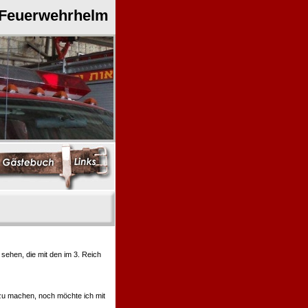
 Feuerwehrhelm
ehen, die mit den im 3. Reich
 zu machen, noch möchte ich mit