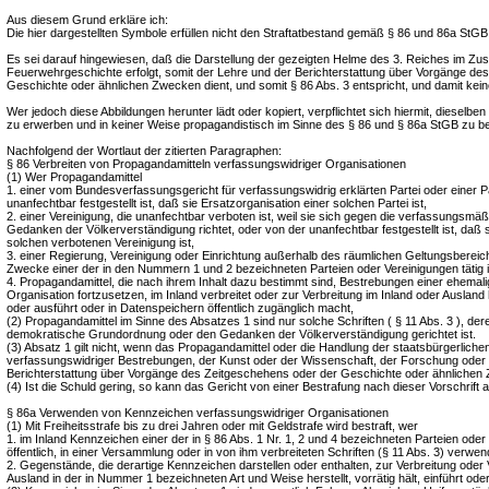
Aus diesem Grund erkläre ich:
Die hier dargestellten Symbole erfüllen nicht den Straftatbestand gemäß § 86 und 86a StGB
Es sei darauf hingewiesen, daß die Darstellung der gezeigten Helme des 3. Reiches im 
Feuerwehrgeschichte erfolgt, somit der Lehre und der Berichterstattung über Vorgänge de
Geschichte oder ähnlichen Zwecken dient, und somit § 86 Abs. 3 entspricht, und damit keine
Wer jedoch diese Abbildungen herunter lädt oder kopiert, verpflichtet sich hiermit, dieselb
zu erwerben und in keiner Weise propagandistisch im Sinne des § 86 und § 86a StGB zu b
Nachfolgend der Wortlaut der zitierten Paragraphen:
§ 86 Verbreiten von Propagandamitteln verfassungswidriger Organisationen
(1) Wer Propagandamittel
1. einer vom Bundesverfassungsgericht für verfassungswidrig erklärten Partei oder einer Pa
unanfechtbar festgestellt ist, daß sie Ersatzorganisation einer solchen Partei ist,
2. einer Vereinigung, die unanfechtbar verboten ist, weil sie sich gegen die verfassungsm
Gedanken der Völkerverständigung richtet, oder von der unanfechtbar festgestellt ist, daß s
solchen verbotenen Vereinigung ist,
3. einer Regierung, Vereinigung oder Einrichtung außerhalb des räumlichen Geltungsbereich
Zwecke einer der in den Nummern 1 und 2 bezeichneten Parteien oder Vereinigungen tätig i
4. Propagandamittel, die nach ihrem Inhalt dazu bestimmt sind, Bestrebungen einer ehemalig
Organisation fortzusetzen, im Inland verbreitet oder zur Verbreitung im Inland oder Ausland her
oder ausführt oder in Datenspeichern öffentlich zugänglich macht,
(2) Propagandamittel im Sinne des Absatzes 1 sind nur solche Schriften ( § 11 Abs. 3 ), deren
demokratische Grundordnung oder den Gedanken der Völkerverständigung gerichtet ist.
(3) Absatz 1 gilt nicht, wenn das Propagandamittel oder die Handlung der staatsbürgerliche
verfassungswidriger Bestrebungen, der Kunst oder der Wissenschaft, der Forschung oder 
Berichterstattung über Vorgänge des Zeitgeschehens oder der Geschichte oder ähnlichen 
(4) Ist die Schuld gering, so kann das Gericht von einer Bestrafung nach dieser Vorschrift 
§ 86a Verwenden von Kennzeichen verfassungswidriger Organisationen
(1) Mit Freiheitsstrafe bis zu drei Jahren oder mit Geldstrafe wird bestraft, wer
1. im Inland Kennzeichen einer der in § 86 Abs. 1 Nr. 1, 2 und 4 bezeichneten Parteien oder
öffentlich, in einer Versammlung oder in von ihm verbreiteten Schriften (§ 11 Abs. 3) verwen
2. Gegenstände, die derartige Kennzeichen darstellen oder enthalten, zur Verbreitung oder
Ausland in der in Nummer 1 bezeichneten Art und Weise herstellt, vorrätig hält, einführt oder