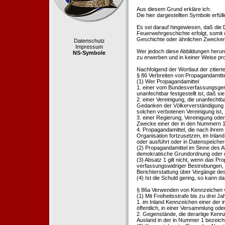
Aus diesem Grund erkläre ich:
Die hier dargestellten Symbole erfü
Es sei darauf hingewiesen, daß die
Feuerwehrgeschichte erfolgt, somit
Geschichte oder ähnlichen Zwecken d
Datenschutz
Impressum
Wer jedoch diese Abbildungen herunte
NS-Symbole
zu erwerben und in keiner Weise pr
Nachfolgend der Wortlaut der zitier
§ 86 Verbreiten von Propagandamitt
(1) Wer Propagandamittel
1. einer vom Bundesverfassungsgeric
unanfechtbar festgestellt ist, daß sie
2. einer Vereinigung, die unanfecht
Gedanken der Völkerverständigung ric
solchen verbotenen Vereinigung ist,
3. einer Regierung, Vereinigung ode
Zwecke einer der in den Nummern 1 u
4. Propagandamittel, die nach ihrem
Organisation fortzusetzen, im Inland v
oder ausführt oder in Datenspeichern
(2) Propagandamittel im Sinne des Abs
demokratische Grundordnung oder de
(3) Absatz 1 gilt nicht, wenn das P
verfassungswidriger Bestrebungen, 
Berichterstattung über Vorgänge de
(4) Ist die Schuld gering, so kann d
§ 86a Verwenden von Kennzeichen v
(1) Mit Freiheitsstrafe bis zu drei J
1. im Inland Kennzeichen einer der i
öffentlich, in einer Versammlung ode
2. Gegenstände, die derartige Kennz
Ausland in der in Nummer 1 bezeichnet