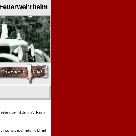
 Feuerwehrhelm
ehen, die mit den im 3. Reich
 zu machen, noch möchte ich mit