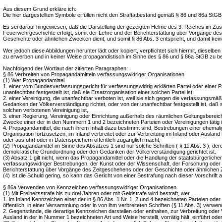
Aus diesem Grund erkläre ich:
Die hier dargestellten Symbole erfüllen nicht den Straftatbestand gemäß § 86 und 86a StGB
Es sei darauf hingewiesen, daß die Darstellung der gezeigten Helme des 3. Reiches im 
Feuerwehrgeschichte erfolgt, somit der Lehre und der Berichterstattung über Vorgänge de
Geschichte oder ähnlichen Zwecken dient, und somit § 86 Abs. 3 entspricht, und damit keine
Wer jedoch diese Abbildungen herunter lädt oder kopiert, verpflichtet sich hiermit, dieselb
zu erwerben und in keiner Weise propagandistisch im Sinne des § 86 und § 86a StGB zu b
Nachfolgend der Wortlaut der zitierten Paragraphen:
§ 86 Verbreiten von Propagandamitteln verfassungswidriger Organisationen
(1) Wer Propagandamittel
1. einer vom Bundesverfassungsgericht für verfassungswidrig erklärten Partei oder einer Pa
unanfechtbar festgestellt ist, daß sie Ersatzorganisation einer solchen Partei ist,
2. einer Vereinigung, die unanfechtbar verboten ist, weil sie sich gegen die verfassungsm
Gedanken der Völkerverständigung richtet, oder von der unanfechtbar festgestellt ist, daß s
solchen verbotenen Vereinigung ist,
3. einer Regierung, Vereinigung oder Einrichtung außerhalb des räumlichen Geltungsbereich
Zwecke einer der in den Nummern 1 und 2 bezeichneten Parteien oder Vereinigungen tätig i
4. Propagandamittel, die nach ihrem Inhalt dazu bestimmt sind, Bestrebungen einer ehemalig
Organisation fortzusetzen, im Inland verbreitet oder zur Verbreitung im Inland oder Ausland her
oder ausführt oder in Datenspeichern öffentlich zugänglich macht,
(2) Propagandamittel im Sinne des Absatzes 1 sind nur solche Schriften ( § 11 Abs. 3 ), deren
demokratische Grundordnung oder den Gedanken der Völkerverständigung gerichtet ist.
(3) Absatz 1 gilt nicht, wenn das Propagandamittel oder die Handlung der staatsbürgerliche
verfassungswidriger Bestrebungen, der Kunst oder der Wissenschaft, der Forschung oder 
Berichterstattung über Vorgänge des Zeitgeschehens oder der Geschichte oder ähnlichen 
(4) Ist die Schuld gering, so kann das Gericht von einer Bestrafung nach dieser Vorschrift 
§ 86a Verwenden von Kennzeichen verfassungswidriger Organisationen
(1) Mit Freiheitsstrafe bis zu drei Jahren oder mit Geldstrafe wird bestraft, wer
1. im Inland Kennzeichen einer der in § 86 Abs. 1 Nr. 1, 2 und 4 bezeichneten Parteien oder
öffentlich, in einer Versammlung oder in von ihm verbreiteten Schriften (§ 11 Abs. 3) verwen
2. Gegenstände, die derartige Kennzeichen darstellen oder enthalten, zur Verbreitung oder
Ausland in der in Nummer 1 bezeichneten Art und Weise herstellt, vorrätig hält, einführt oder