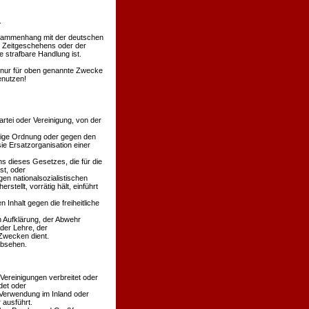
.
Zusammenhang mit der deutschen
s Zeitgeschehens oder der
 strafbare Handlung ist.
en nur für oben genannte Zwecke
enutzen!
rtei oder Vereinigung, von der
äßige Ordnung oder gegen den
ie Ersatzorganisation einer
s dieses Gesetzes, die für die
st, oder
en nationalsozialistischen
stellt, vorrätig hält, einführt
 Inhalt gegen die freiheitliche
n Aufklärung, der Abwehr
der Lehre, der
Zwecken dient.
absehen.
 Vereinigungen verbreitet oder
det oder
 Verwendung im Inland oder
 ausführt.