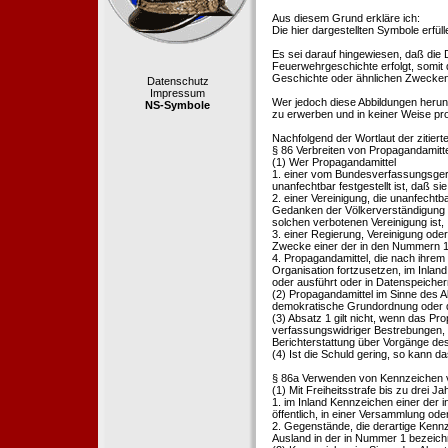
Aus diesem Grund erkläre ich:
Die hier dargestellten Symbole erfü
Es sei darauf hingewiesen, daß die
Feuerwehrgeschichte erfolgt, somit
Geschichte oder ähnlichen Zwecken d
Datenschutz
Impressum
Wer jedoch diese Abbildungen herunte
NS-Symbole
zu erwerben und in keiner Weise pr
Nachfolgend der Wortlaut der zitier
§ 86 Verbreiten von Propagandamitt
(1) Wer Propagandamittel
1. einer vom Bundesverfassungsgeric
unanfechtbar festgestellt ist, daß sie
2. einer Vereinigung, die unanfecht
Gedanken der Völkerverständigung ric
solchen verbotenen Vereinigung ist,
3. einer Regierung, Vereinigung ode
Zwecke einer der in den Nummern 1 u
4. Propagandamittel, die nach ihrem
Organisation fortzusetzen, im Inland v
oder ausführt oder in Datenspeichern
(2) Propagandamittel im Sinne des Abs
demokratische Grundordnung oder de
(3) Absatz 1 gilt nicht, wenn das P
verfassungswidriger Bestrebungen, 
Berichterstattung über Vorgänge de
(4) Ist die Schuld gering, so kann d
§ 86a Verwenden von Kennzeichen v
(1) Mit Freiheitsstrafe bis zu drei J
1. im Inland Kennzeichen einer der i
öffentlich, in einer Versammlung ode
2. Gegenstände, die derartige Kennz
Ausland in der in Nummer 1 bezeichnet