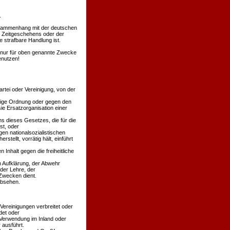
.
Zusammenhang mit der deutschen
s Zeitgeschehens oder der
 strafbare Handlung ist.
en nur für oben genannte Zwecke
enutzen!
rtei oder Vereinigung, von der
äßige Ordnung oder gegen den
ie Ersatzorganisation einer
s dieses Gesetzes, die für die
st, oder
en nationalsozialistischen
stellt, vorrätig hält, einführt
 Inhalt gegen die freiheitliche
n Aufklärung, der Abwehr
der Lehre, der
Zwecken dient.
absehen.
 Vereinigungen verbreitet oder
det oder
 Verwendung im Inland oder
 ausführt.