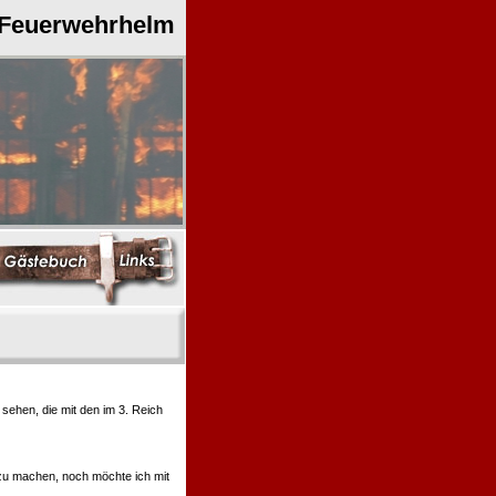
 Feuerwehrhelm
ehen, die mit den im 3. Reich
 zu machen, noch möchte ich mit