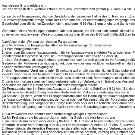
Aus diesem Grund erkläre ich:
Die hier dargestellten Symbole erfüllen nicht den Straftatbestand gemäß § 86 und 86a StGB
Es sei darauf hingewiesen, daß die Darstellung der gezeigten Helme des 3. Reiches im 
Feuerwehrgeschichte erfolgt, somit der Lehre und der Berichterstattung über Vorgänge de
Geschichte oder ähnlichen Zwecken dient, und somit § 86 Abs. 3 entspricht, und damit keine
Wer jedoch diese Abbildungen herunter lädt oder kopiert, verpflichtet sich hiermit, dieselb
zu erwerben und in keiner Weise propagandistisch im Sinne des § 86 und § 86a StGB zu b
Nachfolgend der Wortlaut der zitierten Paragraphen:
§ 86 Verbreiten von Propagandamitteln verfassungswidriger Organisationen
(1) Wer Propagandamittel
1. einer vom Bundesverfassungsgericht für verfassungswidrig erklärten Partei oder einer Pa
unanfechtbar festgestellt ist, daß sie Ersatzorganisation einer solchen Partei ist,
2. einer Vereinigung, die unanfechtbar verboten ist, weil sie sich gegen die verfassungsm
Gedanken der Völkerverständigung richtet, oder von der unanfechtbar festgestellt ist, daß s
solchen verbotenen Vereinigung ist,
3. einer Regierung, Vereinigung oder Einrichtung außerhalb des räumlichen Geltungsbereich
Zwecke einer der in den Nummern 1 und 2 bezeichneten Parteien oder Vereinigungen tätig i
4. Propagandamittel, die nach ihrem Inhalt dazu bestimmt sind, Bestrebungen einer ehemalig
Organisation fortzusetzen, im Inland verbreitet oder zur Verbreitung im Inland oder Ausland her
oder ausführt oder in Datenspeichern öffentlich zugänglich macht,
(2) Propagandamittel im Sinne des Absatzes 1 sind nur solche Schriften ( § 11 Abs. 3 ), deren
demokratische Grundordnung oder den Gedanken der Völkerverständigung gerichtet ist.
(3) Absatz 1 gilt nicht, wenn das Propagandamittel oder die Handlung der staatsbürgerliche
verfassungswidriger Bestrebungen, der Kunst oder der Wissenschaft, der Forschung oder 
Berichterstattung über Vorgänge des Zeitgeschehens oder der Geschichte oder ähnlichen 
(4) Ist die Schuld gering, so kann das Gericht von einer Bestrafung nach dieser Vorschrift 
§ 86a Verwenden von Kennzeichen verfassungswidriger Organisationen
(1) Mit Freiheitsstrafe bis zu drei Jahren oder mit Geldstrafe wird bestraft, wer
1. im Inland Kennzeichen einer der in § 86 Abs. 1 Nr. 1, 2 und 4 bezeichneten Parteien oder
öffentlich, in einer Versammlung oder in von ihm verbreiteten Schriften (§ 11 Abs. 3) verwen
2. Gegenstände, die derartige Kennzeichen darstellen oder enthalten, zur Verbreitung oder
Ausland in der in Nummer 1 bezeichneten Art und Weise herstellt, vorrätig hält, einführt oder