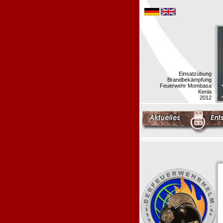
Einsatzübung
Brandbekämpfung
Feuerwehr Mombasa
Kenia
2012