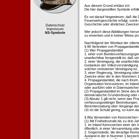
Aus diesem Grund erkläre ich:
Die hier dargestellten Symbole erfü
Es sei darauf hingewiesen, daß die
Feuerwehrgeschichte erfolgt, somit
Geschichte oder ähnlichen Zwecken d
Datenschutz
Impressum
Wer jedoch diese Abbildungen herunte
NS-Symbole
zu erwerben und in keiner Weise pr
Nachfolgend der Wortlaut der zitier
§ 86 Verbreiten von Propagandamitt
(1) Wer Propagandamittel
1. einer vom Bundesverfassungsgeric
unanfechtbar festgestellt ist, daß sie
2. einer Vereinigung, die unanfecht
Gedanken der Völkerverständigung ric
solchen verbotenen Vereinigung ist,
3. einer Regierung, Vereinigung ode
Zwecke einer der in den Nummern 1 u
4. Propagandamittel, die nach ihrem
Organisation fortzusetzen, im Inland v
oder ausführt oder in Datenspeichern
(2) Propagandamittel im Sinne des Abs
demokratische Grundordnung oder de
(3) Absatz 1 gilt nicht, wenn das P
verfassungswidriger Bestrebungen, 
Berichterstattung über Vorgänge de
(4) Ist die Schuld gering, so kann d
§ 86a Verwenden von Kennzeichen v
(1) Mit Freiheitsstrafe bis zu drei J
1. im Inland Kennzeichen einer der i
öffentlich, in einer Versammlung ode
2. Gegenstände, die derartige Kennz
Ausland in der in Nummer 1 bezeichnet