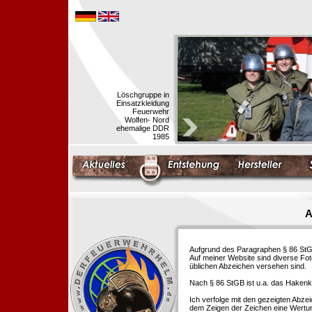
Löschgruppe in
Einsatzkleidung
Feuerwehr
Wolfen- Nord
ehemalige DDR
1985
A
Aufgrund des Paragraphen § 86 StGB 
Auf meiner Website sind diverse Fo
üblichen Abzeichen versehen sind.
Nach § 86 StGB ist u.a. das Hakenk
Ich verfolge mit den gezeigten Abze
dem Zeigen der Zeichen eine Wertu