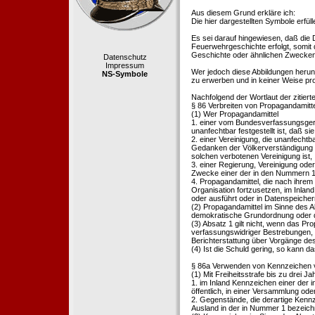
Aus diesem Grund erkläre ich:
Die hier dargestellten Symbole erfü
Es sei darauf hingewiesen, daß die
Feuerwehrgeschichte erfolgt, somit
Geschichte oder ähnlichen Zwecken d
Datenschutz
Impressum
Wer jedoch diese Abbildungen herunte
NS-Symbole
zu erwerben und in keiner Weise pr
Nachfolgend der Wortlaut der zitier
§ 86 Verbreiten von Propagandamitt
(1) Wer Propagandamittel
1. einer vom Bundesverfassungsgeric
unanfechtbar festgestellt ist, daß sie
2. einer Vereinigung, die unanfecht
Gedanken der Völkerverständigung ric
solchen verbotenen Vereinigung ist,
3. einer Regierung, Vereinigung ode
Zwecke einer der in den Nummern 1 u
4. Propagandamittel, die nach ihrem
Organisation fortzusetzen, im Inland v
oder ausführt oder in Datenspeichern
(2) Propagandamittel im Sinne des Abs
demokratische Grundordnung oder de
(3) Absatz 1 gilt nicht, wenn das P
verfassungswidriger Bestrebungen, 
Berichterstattung über Vorgänge de
(4) Ist die Schuld gering, so kann d
§ 86a Verwenden von Kennzeichen v
(1) Mit Freiheitsstrafe bis zu drei J
1. im Inland Kennzeichen einer der i
öffentlich, in einer Versammlung ode
2. Gegenstände, die derartige Kennz
Ausland in der in Nummer 1 bezeichnet