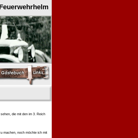
 Feuerwehrhelm
ehen, die mit den im 3. Reich
 zu machen, noch möchte ich mit