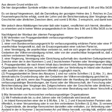
Aus diesem Grund erkläre ich:
Die hier dargestellten Symbole erfüllen nicht den Straftatbestand gemäß § 86 und 86a StGB
Es sei darauf hingewiesen, daß die Darstellung der gezeigten Helme des 3. Reiches im 
Feuerwehrgeschichte erfolgt, somit der Lehre und der Berichterstattung über Vorgänge de
Geschichte oder ähnlichen Zwecken dient, und somit § 86 Abs. 3 entspricht, und damit keine
Wer jedoch diese Abbildungen herunter lädt oder kopiert, verpflichtet sich hiermit, dieselb
zu erwerben und in keiner Weise propagandistisch im Sinne des § 86 und § 86a StGB zu b
Nachfolgend der Wortlaut der zitierten Paragraphen:
§ 86 Verbreiten von Propagandamitteln verfassungswidriger Organisationen
(1) Wer Propagandamittel
1. einer vom Bundesverfassungsgericht für verfassungswidrig erklärten Partei oder einer Pa
unanfechtbar festgestellt ist, daß sie Ersatzorganisation einer solchen Partei ist,
2. einer Vereinigung, die unanfechtbar verboten ist, weil sie sich gegen die verfassungsm
Gedanken der Völkerverständigung richtet, oder von der unanfechtbar festgestellt ist, daß s
solchen verbotenen Vereinigung ist,
3. einer Regierung, Vereinigung oder Einrichtung außerhalb des räumlichen Geltungsbereich
Zwecke einer der in den Nummern 1 und 2 bezeichneten Parteien oder Vereinigungen tätig i
4. Propagandamittel, die nach ihrem Inhalt dazu bestimmt sind, Bestrebungen einer ehemalig
Organisation fortzusetzen, im Inland verbreitet oder zur Verbreitung im Inland oder Ausland her
oder ausführt oder in Datenspeichern öffentlich zugänglich macht,
(2) Propagandamittel im Sinne des Absatzes 1 sind nur solche Schriften ( § 11 Abs. 3 ), deren
demokratische Grundordnung oder den Gedanken der Völkerverständigung gerichtet ist.
(3) Absatz 1 gilt nicht, wenn das Propagandamittel oder die Handlung der staatsbürgerliche
verfassungswidriger Bestrebungen, der Kunst oder der Wissenschaft, der Forschung oder 
Berichterstattung über Vorgänge des Zeitgeschehens oder der Geschichte oder ähnlichen 
(4) Ist die Schuld gering, so kann das Gericht von einer Bestrafung nach dieser Vorschrift 
§ 86a Verwenden von Kennzeichen verfassungswidriger Organisationen
(1) Mit Freiheitsstrafe bis zu drei Jahren oder mit Geldstrafe wird bestraft, wer
1. im Inland Kennzeichen einer der in § 86 Abs. 1 Nr. 1, 2 und 4 bezeichneten Parteien oder
öffentlich, in einer Versammlung oder in von ihm verbreiteten Schriften (§ 11 Abs. 3) verwen
2. Gegenstände, die derartige Kennzeichen darstellen oder enthalten, zur Verbreitung oder
Ausland in der in Nummer 1 bezeichneten Art und Weise herstellt, vorrätig hält, einführt oder