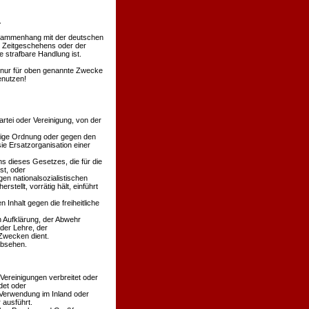
.
Zusammenhang mit der deutschen
s Zeitgeschehens oder der
 strafbare Handlung ist.
en nur für oben genannte Zwecke
enutzen!
rtei oder Vereinigung, von der
äßige Ordnung oder gegen den
ie Ersatzorganisation einer
s dieses Gesetzes, die für die
st, oder
en nationalsozialistischen
stellt, vorrätig hält, einführt
 Inhalt gegen die freiheitliche
n Aufklärung, der Abwehr
der Lehre, der
Zwecken dient.
absehen.
 Vereinigungen verbreitet oder
det oder
 Verwendung im Inland oder
 ausführt.