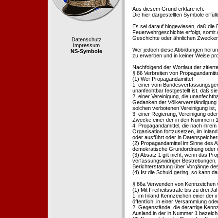
Aus diesem Grund erkläre ich:
Die hier dargestellten Symbole erfü
Es sei darauf hingewiesen, daß die
Feuerwehrgeschichte erfolgt, somit
Geschichte oder ähnlichen Zwecken d
Datenschutz
Impressum
Wer jedoch diese Abbildungen herunte
NS-Symbole
zu erwerben und in keiner Weise pr
Nachfolgend der Wortlaut der zitier
§ 86 Verbreiten von Propagandamitt
(1) Wer Propagandamittel
1. einer vom Bundesverfassungsgeric
unanfechtbar festgestellt ist, daß sie
2. einer Vereinigung, die unanfecht
Gedanken der Völkerverständigung ric
solchen verbotenen Vereinigung ist,
3. einer Regierung, Vereinigung ode
Zwecke einer der in den Nummern 1 u
4. Propagandamittel, die nach ihrem
Organisation fortzusetzen, im Inland v
oder ausführt oder in Datenspeichern
(2) Propagandamittel im Sinne des Abs
demokratische Grundordnung oder de
(3) Absatz 1 gilt nicht, wenn das P
verfassungswidriger Bestrebungen, 
Berichterstattung über Vorgänge de
(4) Ist die Schuld gering, so kann d
§ 86a Verwenden von Kennzeichen v
(1) Mit Freiheitsstrafe bis zu drei J
1. im Inland Kennzeichen einer der i
öffentlich, in einer Versammlung ode
2. Gegenstände, die derartige Kennz
Ausland in der in Nummer 1 bezeichnet