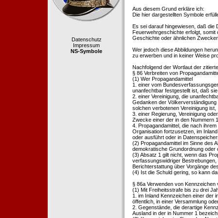
Aus diesem Grund erkläre ich:
Die hier dargestellten Symbole erfü
Es sei darauf hingewiesen, daß die
Feuerwehrgeschichte erfolgt, somit
Geschichte oder ähnlichen Zwecken d
Datenschutz
Impressum
Wer jedoch diese Abbildungen herunte
NS-Symbole
zu erwerben und in keiner Weise pr
Nachfolgend der Wortlaut der zitier
§ 86 Verbreiten von Propagandamitt
(1) Wer Propagandamittel
1. einer vom Bundesverfassungsgeric
unanfechtbar festgestellt ist, daß sie
2. einer Vereinigung, die unanfecht
Gedanken der Völkerverständigung ric
solchen verbotenen Vereinigung ist,
3. einer Regierung, Vereinigung ode
Zwecke einer der in den Nummern 1 u
4. Propagandamittel, die nach ihrem
Organisation fortzusetzen, im Inland v
oder ausführt oder in Datenspeichern
(2) Propagandamittel im Sinne des Abs
demokratische Grundordnung oder de
(3) Absatz 1 gilt nicht, wenn das P
verfassungswidriger Bestrebungen, 
Berichterstattung über Vorgänge de
(4) Ist die Schuld gering, so kann d
§ 86a Verwenden von Kennzeichen v
(1) Mit Freiheitsstrafe bis zu drei J
1. im Inland Kennzeichen einer der i
öffentlich, in einer Versammlung ode
2. Gegenstände, die derartige Kennz
Ausland in der in Nummer 1 bezeichnet