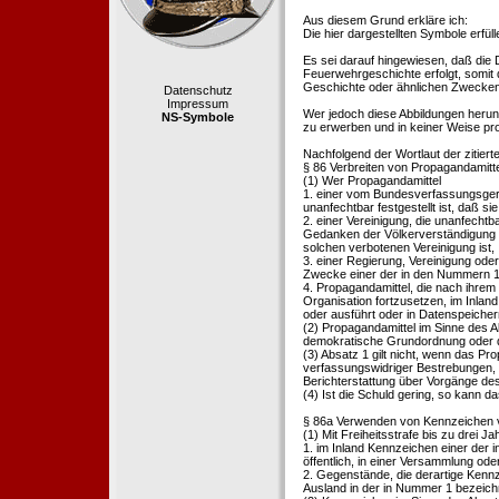
Aus diesem Grund erkläre ich:
Die hier dargestellten Symbole erfü
Es sei darauf hingewiesen, daß die
Feuerwehrgeschichte erfolgt, somit
Geschichte oder ähnlichen Zwecken d
Datenschutz
Impressum
Wer jedoch diese Abbildungen herunte
NS-Symbole
zu erwerben und in keiner Weise pr
Nachfolgend der Wortlaut der zitier
§ 86 Verbreiten von Propagandamitt
(1) Wer Propagandamittel
1. einer vom Bundesverfassungsgeric
unanfechtbar festgestellt ist, daß sie
2. einer Vereinigung, die unanfecht
Gedanken der Völkerverständigung ric
solchen verbotenen Vereinigung ist,
3. einer Regierung, Vereinigung ode
Zwecke einer der in den Nummern 1 u
4. Propagandamittel, die nach ihrem
Organisation fortzusetzen, im Inland v
oder ausführt oder in Datenspeichern
(2) Propagandamittel im Sinne des Abs
demokratische Grundordnung oder de
(3) Absatz 1 gilt nicht, wenn das P
verfassungswidriger Bestrebungen, 
Berichterstattung über Vorgänge de
(4) Ist die Schuld gering, so kann d
§ 86a Verwenden von Kennzeichen v
(1) Mit Freiheitsstrafe bis zu drei J
1. im Inland Kennzeichen einer der i
öffentlich, in einer Versammlung ode
2. Gegenstände, die derartige Kennz
Ausland in der in Nummer 1 bezeichnet