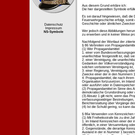
Aus diesem Grund erkläre ich:
Die hier dargestellten Symbole erfü
Es sei darauf hingewiesen, daß die
Feuerwehrgeschichte erfolgt, somit
Geschichte oder ähnlichen Zwecken d
Datenschutz
Impressum
Wer jedoch diese Abbildungen herunte
NS-Symbole
zu erwerben und in keiner Weise pr
Nachfolgend der Wortlaut der zitier
§ 86 Verbreiten von Propagandamitt
(1) Wer Propagandamittel
1. einer vom Bundesverfassungsgeric
unanfechtbar festgestellt ist, daß sie
2. einer Vereinigung, die unanfecht
Gedanken der Völkerverständigung ric
solchen verbotenen Vereinigung ist,
3. einer Regierung, Vereinigung ode
Zwecke einer der in den Nummern 1 u
4. Propagandamittel, die nach ihrem
Organisation fortzusetzen, im Inland v
oder ausführt oder in Datenspeichern
(2) Propagandamittel im Sinne des Abs
demokratische Grundordnung oder de
(3) Absatz 1 gilt nicht, wenn das P
verfassungswidriger Bestrebungen, 
Berichterstattung über Vorgänge de
(4) Ist die Schuld gering, so kann d
§ 86a Verwenden von Kennzeichen v
(1) Mit Freiheitsstrafe bis zu drei J
1. im Inland Kennzeichen einer der i
öffentlich, in einer Versammlung ode
2. Gegenstände, die derartige Kennz
Ausland in der in Nummer 1 bezeichnet