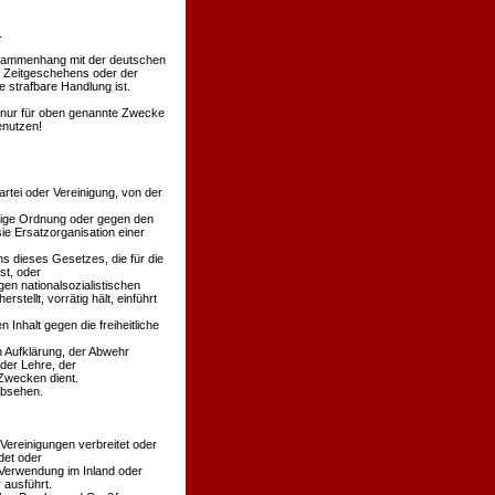
.
Zusammenhang mit der deutschen
s Zeitgeschehens oder der
 strafbare Handlung ist.
en nur für oben genannte Zwecke
enutzen!
rtei oder Vereinigung, von der
äßige Ordnung oder gegen den
ie Ersatzorganisation einer
s dieses Gesetzes, die für die
st, oder
en nationalsozialistischen
stellt, vorrätig hält, einführt
 Inhalt gegen die freiheitliche
n Aufklärung, der Abwehr
der Lehre, der
Zwecken dient.
absehen.
 Vereinigungen verbreitet oder
det oder
 Verwendung im Inland oder
 ausführt.