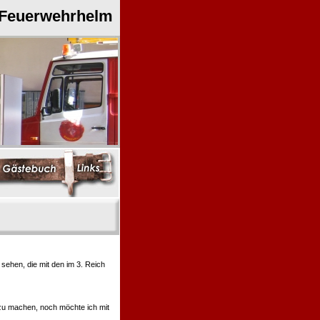
 Feuerwehrhelm
ehen, die mit den im 3. Reich
 zu machen, noch möchte ich mit