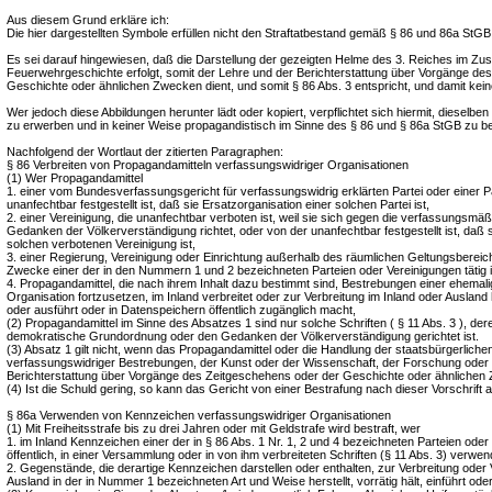
Aus diesem Grund erkläre ich:
Die hier dargestellten Symbole erfüllen nicht den Straftatbestand gemäß § 86 und 86a StGB
Es sei darauf hingewiesen, daß die Darstellung der gezeigten Helme des 3. Reiches im 
Feuerwehrgeschichte erfolgt, somit der Lehre und der Berichterstattung über Vorgänge de
Geschichte oder ähnlichen Zwecken dient, und somit § 86 Abs. 3 entspricht, und damit keine
Wer jedoch diese Abbildungen herunter lädt oder kopiert, verpflichtet sich hiermit, dieselb
zu erwerben und in keiner Weise propagandistisch im Sinne des § 86 und § 86a StGB zu b
Nachfolgend der Wortlaut der zitierten Paragraphen:
§ 86 Verbreiten von Propagandamitteln verfassungswidriger Organisationen
(1) Wer Propagandamittel
1. einer vom Bundesverfassungsgericht für verfassungswidrig erklärten Partei oder einer Pa
unanfechtbar festgestellt ist, daß sie Ersatzorganisation einer solchen Partei ist,
2. einer Vereinigung, die unanfechtbar verboten ist, weil sie sich gegen die verfassungsm
Gedanken der Völkerverständigung richtet, oder von der unanfechtbar festgestellt ist, daß s
solchen verbotenen Vereinigung ist,
3. einer Regierung, Vereinigung oder Einrichtung außerhalb des räumlichen Geltungsbereich
Zwecke einer der in den Nummern 1 und 2 bezeichneten Parteien oder Vereinigungen tätig i
4. Propagandamittel, die nach ihrem Inhalt dazu bestimmt sind, Bestrebungen einer ehemalig
Organisation fortzusetzen, im Inland verbreitet oder zur Verbreitung im Inland oder Ausland her
oder ausführt oder in Datenspeichern öffentlich zugänglich macht,
(2) Propagandamittel im Sinne des Absatzes 1 sind nur solche Schriften ( § 11 Abs. 3 ), deren
demokratische Grundordnung oder den Gedanken der Völkerverständigung gerichtet ist.
(3) Absatz 1 gilt nicht, wenn das Propagandamittel oder die Handlung der staatsbürgerliche
verfassungswidriger Bestrebungen, der Kunst oder der Wissenschaft, der Forschung oder 
Berichterstattung über Vorgänge des Zeitgeschehens oder der Geschichte oder ähnlichen 
(4) Ist die Schuld gering, so kann das Gericht von einer Bestrafung nach dieser Vorschrift 
§ 86a Verwenden von Kennzeichen verfassungswidriger Organisationen
(1) Mit Freiheitsstrafe bis zu drei Jahren oder mit Geldstrafe wird bestraft, wer
1. im Inland Kennzeichen einer der in § 86 Abs. 1 Nr. 1, 2 und 4 bezeichneten Parteien oder
öffentlich, in einer Versammlung oder in von ihm verbreiteten Schriften (§ 11 Abs. 3) verwen
2. Gegenstände, die derartige Kennzeichen darstellen oder enthalten, zur Verbreitung oder
Ausland in der in Nummer 1 bezeichneten Art und Weise herstellt, vorrätig hält, einführt oder