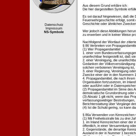
Aus diesem Grund erkläre ich:
Die hier dargestellten Symbole erfü
Es sei darauf hingewiesen, daß die
Feuerwehrgeschichte erfolgt, somit
Geschichte oder ähnlichen Zwecken d
Datenschutz
Impressum
Wer jedoch diese Abbildungen herunte
NS-Symbole
zu erwerben und in keiner Weise pr
Nachfolgend der Wortlaut der zitier
§ 86 Verbreiten von Propagandamitt
(1) Wer Propagandamittel
1. einer vom Bundesverfassungsgeric
unanfechtbar festgestellt ist, daß sie
2. einer Vereinigung, die unanfecht
Gedanken der Völkerverständigung ric
solchen verbotenen Vereinigung ist,
3. einer Regierung, Vereinigung ode
Zwecke einer der in den Nummern 1 u
4. Propagandamittel, die nach ihrem
Organisation fortzusetzen, im Inland v
oder ausführt oder in Datenspeichern
(2) Propagandamittel im Sinne des Abs
demokratische Grundordnung oder de
(3) Absatz 1 gilt nicht, wenn das P
verfassungswidriger Bestrebungen, 
Berichterstattung über Vorgänge de
(4) Ist die Schuld gering, so kann d
§ 86a Verwenden von Kennzeichen v
(1) Mit Freiheitsstrafe bis zu drei J
1. im Inland Kennzeichen einer der i
öffentlich, in einer Versammlung ode
2. Gegenstände, die derartige Kennz
Ausland in der in Nummer 1 bezeichnet