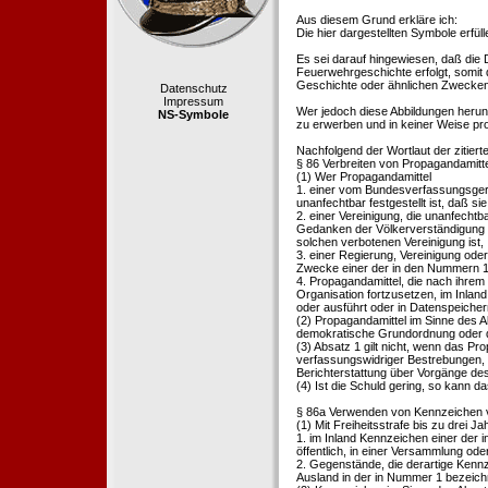
Aus diesem Grund erkläre ich:
Die hier dargestellten Symbole erfü
Es sei darauf hingewiesen, daß die
Feuerwehrgeschichte erfolgt, somit
Geschichte oder ähnlichen Zwecken d
Datenschutz
Impressum
Wer jedoch diese Abbildungen herunte
NS-Symbole
zu erwerben und in keiner Weise pr
Nachfolgend der Wortlaut der zitier
§ 86 Verbreiten von Propagandamitt
(1) Wer Propagandamittel
1. einer vom Bundesverfassungsgeric
unanfechtbar festgestellt ist, daß sie
2. einer Vereinigung, die unanfecht
Gedanken der Völkerverständigung ric
solchen verbotenen Vereinigung ist,
3. einer Regierung, Vereinigung ode
Zwecke einer der in den Nummern 1 u
4. Propagandamittel, die nach ihrem
Organisation fortzusetzen, im Inland v
oder ausführt oder in Datenspeichern
(2) Propagandamittel im Sinne des Abs
demokratische Grundordnung oder de
(3) Absatz 1 gilt nicht, wenn das P
verfassungswidriger Bestrebungen, 
Berichterstattung über Vorgänge de
(4) Ist die Schuld gering, so kann d
§ 86a Verwenden von Kennzeichen v
(1) Mit Freiheitsstrafe bis zu drei J
1. im Inland Kennzeichen einer der i
öffentlich, in einer Versammlung ode
2. Gegenstände, die derartige Kennz
Ausland in der in Nummer 1 bezeichnet