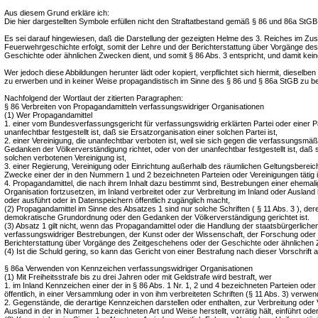
Aus diesem Grund erkläre ich:
Die hier dargestellten Symbole erfüllen nicht den Straftatbestand gemäß § 86 und 86a StGB
Es sei darauf hingewiesen, daß die Darstellung der gezeigten Helme des 3. Reiches im 
Feuerwehrgeschichte erfolgt, somit der Lehre und der Berichterstattung über Vorgänge de
Geschichte oder ähnlichen Zwecken dient, und somit § 86 Abs. 3 entspricht, und damit keine
Wer jedoch diese Abbildungen herunter lädt oder kopiert, verpflichtet sich hiermit, dieselb
zu erwerben und in keiner Weise propagandistisch im Sinne des § 86 und § 86a StGB zu b
Nachfolgend der Wortlaut der zitierten Paragraphen:
§ 86 Verbreiten von Propagandamitteln verfassungswidriger Organisationen
(1) Wer Propagandamittel
1. einer vom Bundesverfassungsgericht für verfassungswidrig erklärten Partei oder einer Pa
unanfechtbar festgestellt ist, daß sie Ersatzorganisation einer solchen Partei ist,
2. einer Vereinigung, die unanfechtbar verboten ist, weil sie sich gegen die verfassungsm
Gedanken der Völkerverständigung richtet, oder von der unanfechtbar festgestellt ist, daß s
solchen verbotenen Vereinigung ist,
3. einer Regierung, Vereinigung oder Einrichtung außerhalb des räumlichen Geltungsbereich
Zwecke einer der in den Nummern 1 und 2 bezeichneten Parteien oder Vereinigungen tätig i
4. Propagandamittel, die nach ihrem Inhalt dazu bestimmt sind, Bestrebungen einer ehemalig
Organisation fortzusetzen, im Inland verbreitet oder zur Verbreitung im Inland oder Ausland her
oder ausführt oder in Datenspeichern öffentlich zugänglich macht,
(2) Propagandamittel im Sinne des Absatzes 1 sind nur solche Schriften ( § 11 Abs. 3 ), deren
demokratische Grundordnung oder den Gedanken der Völkerverständigung gerichtet ist.
(3) Absatz 1 gilt nicht, wenn das Propagandamittel oder die Handlung der staatsbürgerliche
verfassungswidriger Bestrebungen, der Kunst oder der Wissenschaft, der Forschung oder 
Berichterstattung über Vorgänge des Zeitgeschehens oder der Geschichte oder ähnlichen 
(4) Ist die Schuld gering, so kann das Gericht von einer Bestrafung nach dieser Vorschrift 
§ 86a Verwenden von Kennzeichen verfassungswidriger Organisationen
(1) Mit Freiheitsstrafe bis zu drei Jahren oder mit Geldstrafe wird bestraft, wer
1. im Inland Kennzeichen einer der in § 86 Abs. 1 Nr. 1, 2 und 4 bezeichneten Parteien oder
öffentlich, in einer Versammlung oder in von ihm verbreiteten Schriften (§ 11 Abs. 3) verwen
2. Gegenstände, die derartige Kennzeichen darstellen oder enthalten, zur Verbreitung oder
Ausland in der in Nummer 1 bezeichneten Art und Weise herstellt, vorrätig hält, einführt oder