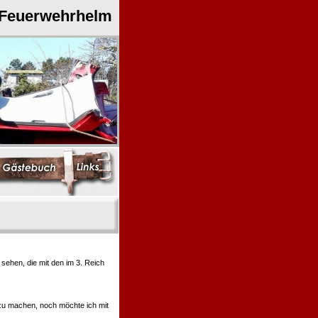
 Feuerwehrhelm
ehen, die mit den im 3. Reich
 zu machen, noch möchte ich mit