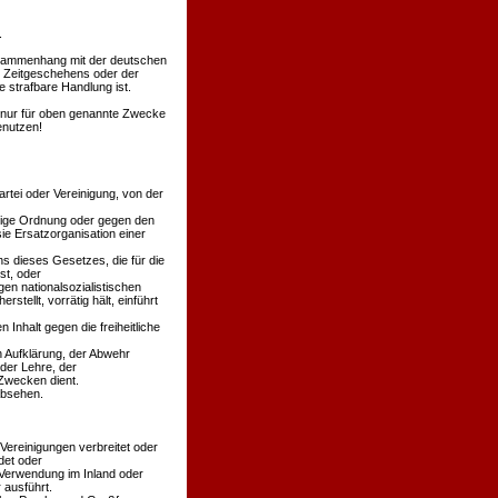
.
Zusammenhang mit der deutschen
s Zeitgeschehens oder der
 strafbare Handlung ist.
en nur für oben genannte Zwecke
enutzen!
rtei oder Vereinigung, von der
äßige Ordnung oder gegen den
ie Ersatzorganisation einer
s dieses Gesetzes, die für die
st, oder
en nationalsozialistischen
stellt, vorrätig hält, einführt
 Inhalt gegen die freiheitliche
n Aufklärung, der Abwehr
der Lehre, der
Zwecken dient.
absehen.
 Vereinigungen verbreitet oder
det oder
 Verwendung im Inland oder
 ausführt.