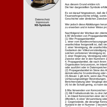
Aus diesem Grund erkläre ich:
Die hier dargestellten Symbole erfü
Es sei darauf hingewiesen, daß die
Feuerwehrgeschichte erfolgt, somit
Geschichte oder ähnlichen Zwecken d
Datenschutz
Impressum
Wer jedoch diese Abbildungen herunte
NS-Symbole
zu erwerben und in keiner Weise pr
Nachfolgend der Wortlaut der zitier
§ 86 Verbreiten von Propagandamitt
(1) Wer Propagandamittel
1. einer vom Bundesverfassungsgeric
unanfechtbar festgestellt ist, daß sie
2. einer Vereinigung, die unanfecht
Gedanken der Völkerverständigung ric
solchen verbotenen Vereinigung ist,
3. einer Regierung, Vereinigung ode
Zwecke einer der in den Nummern 1 u
4. Propagandamittel, die nach ihrem
Organisation fortzusetzen, im Inland v
oder ausführt oder in Datenspeichern
(2) Propagandamittel im Sinne des Abs
demokratische Grundordnung oder de
(3) Absatz 1 gilt nicht, wenn das P
verfassungswidriger Bestrebungen, 
Berichterstattung über Vorgänge de
(4) Ist die Schuld gering, so kann d
§ 86a Verwenden von Kennzeichen v
(1) Mit Freiheitsstrafe bis zu drei J
1. im Inland Kennzeichen einer der i
öffentlich, in einer Versammlung ode
2. Gegenstände, die derartige Kennz
Ausland in der in Nummer 1 bezeichnet