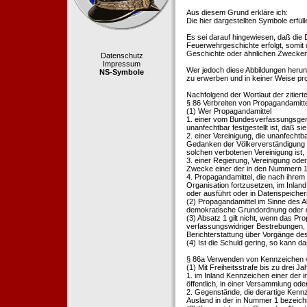
Aus diesem Grund erkläre ich:
Die hier dargestellten Symbole erfü
Es sei darauf hingewiesen, daß die
Feuerwehrgeschichte erfolgt, somit
Geschichte oder ähnlichen Zwecken d
Datenschutz
Impressum
Wer jedoch diese Abbildungen herunte
NS-Symbole
zu erwerben und in keiner Weise pr
Nachfolgend der Wortlaut der zitier
§ 86 Verbreiten von Propagandamitt
(1) Wer Propagandamittel
1. einer vom Bundesverfassungsgeric
unanfechtbar festgestellt ist, daß sie
2. einer Vereinigung, die unanfecht
Gedanken der Völkerverständigung ric
solchen verbotenen Vereinigung ist,
3. einer Regierung, Vereinigung ode
Zwecke einer der in den Nummern 1 u
4. Propagandamittel, die nach ihrem
Organisation fortzusetzen, im Inland v
oder ausführt oder in Datenspeichern
(2) Propagandamittel im Sinne des Abs
demokratische Grundordnung oder de
(3) Absatz 1 gilt nicht, wenn das P
verfassungswidriger Bestrebungen, 
Berichterstattung über Vorgänge de
(4) Ist die Schuld gering, so kann d
§ 86a Verwenden von Kennzeichen v
(1) Mit Freiheitsstrafe bis zu drei J
1. im Inland Kennzeichen einer der i
öffentlich, in einer Versammlung ode
2. Gegenstände, die derartige Kennz
Ausland in der in Nummer 1 bezeichnet