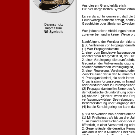
Aus diesem Grund erkläre ich:
Die hier dargestellten Symbole erfü
Es sei darauf hingewiesen, daß die
Feuerwehrgeschichte erfolgt, somit
Geschichte oder ähnlichen Zwecken d
Datenschutz
Impressum
Wer jedoch diese Abbildungen herunte
NS-Symbole
zu erwerben und in keiner Weise pr
Nachfolgend der Wortlaut der zitier
§ 86 Verbreiten von Propagandamitt
(1) Wer Propagandamittel
1. einer vom Bundesverfassungsgeric
unanfechtbar festgestellt ist, daß sie
2. einer Vereinigung, die unanfecht
Gedanken der Völkerverständigung ric
solchen verbotenen Vereinigung ist,
3. einer Regierung, Vereinigung ode
Zwecke einer der in den Nummern 1 u
4. Propagandamittel, die nach ihrem
Organisation fortzusetzen, im Inland v
oder ausführt oder in Datenspeichern
(2) Propagandamittel im Sinne des Abs
demokratische Grundordnung oder de
(3) Absatz 1 gilt nicht, wenn das P
verfassungswidriger Bestrebungen, 
Berichterstattung über Vorgänge de
(4) Ist die Schuld gering, so kann d
§ 86a Verwenden von Kennzeichen v
(1) Mit Freiheitsstrafe bis zu drei J
1. im Inland Kennzeichen einer der i
öffentlich, in einer Versammlung ode
2. Gegenstände, die derartige Kennz
Ausland in der in Nummer 1 bezeichnet