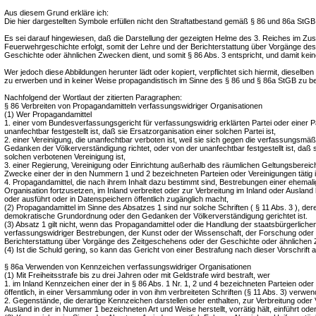
Aus diesem Grund erkläre ich:
Die hier dargestellten Symbole erfüllen nicht den Straftatbestand gemäß § 86 und 86a StGB
Es sei darauf hingewiesen, daß die Darstellung der gezeigten Helme des 3. Reiches im 
Feuerwehrgeschichte erfolgt, somit der Lehre und der Berichterstattung über Vorgänge de
Geschichte oder ähnlichen Zwecken dient, und somit § 86 Abs. 3 entspricht, und damit keine
Wer jedoch diese Abbildungen herunter lädt oder kopiert, verpflichtet sich hiermit, dieselb
zu erwerben und in keiner Weise propagandistisch im Sinne des § 86 und § 86a StGB zu b
Nachfolgend der Wortlaut der zitierten Paragraphen:
§ 86 Verbreiten von Propagandamitteln verfassungswidriger Organisationen
(1) Wer Propagandamittel
1. einer vom Bundesverfassungsgericht für verfassungswidrig erklärten Partei oder einer Pa
unanfechtbar festgestellt ist, daß sie Ersatzorganisation einer solchen Partei ist,
2. einer Vereinigung, die unanfechtbar verboten ist, weil sie sich gegen die verfassungsm
Gedanken der Völkerverständigung richtet, oder von der unanfechtbar festgestellt ist, daß s
solchen verbotenen Vereinigung ist,
3. einer Regierung, Vereinigung oder Einrichtung außerhalb des räumlichen Geltungsbereich
Zwecke einer der in den Nummern 1 und 2 bezeichneten Parteien oder Vereinigungen tätig i
4. Propagandamittel, die nach ihrem Inhalt dazu bestimmt sind, Bestrebungen einer ehemalig
Organisation fortzusetzen, im Inland verbreitet oder zur Verbreitung im Inland oder Ausland her
oder ausführt oder in Datenspeichern öffentlich zugänglich macht,
(2) Propagandamittel im Sinne des Absatzes 1 sind nur solche Schriften ( § 11 Abs. 3 ), deren
demokratische Grundordnung oder den Gedanken der Völkerverständigung gerichtet ist.
(3) Absatz 1 gilt nicht, wenn das Propagandamittel oder die Handlung der staatsbürgerliche
verfassungswidriger Bestrebungen, der Kunst oder der Wissenschaft, der Forschung oder 
Berichterstattung über Vorgänge des Zeitgeschehens oder der Geschichte oder ähnlichen 
(4) Ist die Schuld gering, so kann das Gericht von einer Bestrafung nach dieser Vorschrift 
§ 86a Verwenden von Kennzeichen verfassungswidriger Organisationen
(1) Mit Freiheitsstrafe bis zu drei Jahren oder mit Geldstrafe wird bestraft, wer
1. im Inland Kennzeichen einer der in § 86 Abs. 1 Nr. 1, 2 und 4 bezeichneten Parteien oder
öffentlich, in einer Versammlung oder in von ihm verbreiteten Schriften (§ 11 Abs. 3) verwen
2. Gegenstände, die derartige Kennzeichen darstellen oder enthalten, zur Verbreitung oder
Ausland in der in Nummer 1 bezeichneten Art und Weise herstellt, vorrätig hält, einführt oder