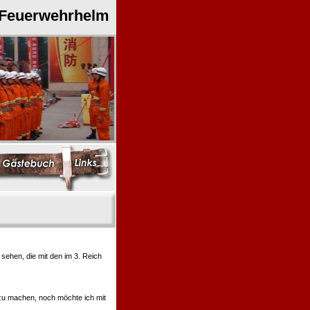
 Feuerwehrhelm
ehen, die mit den im 3. Reich
 zu machen, noch möchte ich mit