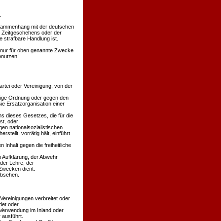
.
Zusammenhang mit der deutschen
s Zeitgeschehens oder der
 strafbare Handlung ist.
en nur für oben genannte Zwecke
enutzen!
rtei oder Vereinigung, von der
äßige Ordnung oder gegen den
ie Ersatzorganisation einer
s dieses Gesetzes, die für die
st, oder
en nationalsozialistischen
stellt, vorrätig hält, einführt
 Inhalt gegen die freiheitliche
n Aufklärung, der Abwehr
der Lehre, der
Zwecken dient.
absehen.
 Vereinigungen verbreitet oder
det oder
 Verwendung im Inland oder
 ausführt.