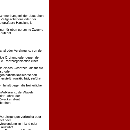
.
Zusammenhang mit der deutschen
s Zeitgeschehens oder der
 strafbare Handlung ist.
en nur für oben genannte Zwecke
enutzen!
rtei oder Vereinigung, von der
äßige Ordnung oder gegen den
ie Ersatzorganisation einer
s dieses Gesetzes, die für die
st, oder
en nationalsozialistischen
stellt, vorrätig hält, einführt
 Inhalt gegen die freiheitliche
n Aufklärung, der Abwehr
der Lehre, der
Zwecken dient.
absehen.
 Vereinigungen verbreitet oder
det oder
 Verwendung im Inland oder
 ausführt.