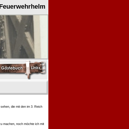
 Feuerwehrhelm
ehen, die mit den im 3. Reich
 zu machen, noch möchte ich mit