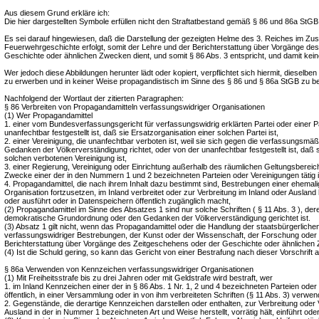
Aus diesem Grund erkläre ich:
Die hier dargestellten Symbole erfüllen nicht den Straftatbestand gemäß § 86 und 86a StGB
Es sei darauf hingewiesen, daß die Darstellung der gezeigten Helme des 3. Reiches im 
Feuerwehrgeschichte erfolgt, somit der Lehre und der Berichterstattung über Vorgänge de
Geschichte oder ähnlichen Zwecken dient, und somit § 86 Abs. 3 entspricht, und damit keine
Wer jedoch diese Abbildungen herunter lädt oder kopiert, verpflichtet sich hiermit, dieselb
zu erwerben und in keiner Weise propagandistisch im Sinne des § 86 und § 86a StGB zu b
Nachfolgend der Wortlaut der zitierten Paragraphen:
§ 86 Verbreiten von Propagandamitteln verfassungswidriger Organisationen
(1) Wer Propagandamittel
1. einer vom Bundesverfassungsgericht für verfassungswidrig erklärten Partei oder einer Pa
unanfechtbar festgestellt ist, daß sie Ersatzorganisation einer solchen Partei ist,
2. einer Vereinigung, die unanfechtbar verboten ist, weil sie sich gegen die verfassungsm
Gedanken der Völkerverständigung richtet, oder von der unanfechtbar festgestellt ist, daß s
solchen verbotenen Vereinigung ist,
3. einer Regierung, Vereinigung oder Einrichtung außerhalb des räumlichen Geltungsbereich
Zwecke einer der in den Nummern 1 und 2 bezeichneten Parteien oder Vereinigungen tätig i
4. Propagandamittel, die nach ihrem Inhalt dazu bestimmt sind, Bestrebungen einer ehemalig
Organisation fortzusetzen, im Inland verbreitet oder zur Verbreitung im Inland oder Ausland her
oder ausführt oder in Datenspeichern öffentlich zugänglich macht,
(2) Propagandamittel im Sinne des Absatzes 1 sind nur solche Schriften ( § 11 Abs. 3 ), deren
demokratische Grundordnung oder den Gedanken der Völkerverständigung gerichtet ist.
(3) Absatz 1 gilt nicht, wenn das Propagandamittel oder die Handlung der staatsbürgerliche
verfassungswidriger Bestrebungen, der Kunst oder der Wissenschaft, der Forschung oder 
Berichterstattung über Vorgänge des Zeitgeschehens oder der Geschichte oder ähnlichen 
(4) Ist die Schuld gering, so kann das Gericht von einer Bestrafung nach dieser Vorschrift 
§ 86a Verwenden von Kennzeichen verfassungswidriger Organisationen
(1) Mit Freiheitsstrafe bis zu drei Jahren oder mit Geldstrafe wird bestraft, wer
1. im Inland Kennzeichen einer der in § 86 Abs. 1 Nr. 1, 2 und 4 bezeichneten Parteien oder
öffentlich, in einer Versammlung oder in von ihm verbreiteten Schriften (§ 11 Abs. 3) verwen
2. Gegenstände, die derartige Kennzeichen darstellen oder enthalten, zur Verbreitung oder
Ausland in der in Nummer 1 bezeichneten Art und Weise herstellt, vorrätig hält, einführt oder