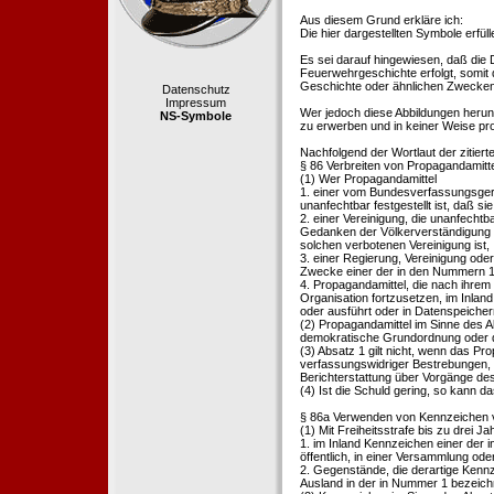
Aus diesem Grund erkläre ich:
Die hier dargestellten Symbole erfü
Es sei darauf hingewiesen, daß die
Feuerwehrgeschichte erfolgt, somit
Geschichte oder ähnlichen Zwecken d
Datenschutz
Impressum
Wer jedoch diese Abbildungen herunte
NS-Symbole
zu erwerben und in keiner Weise pr
Nachfolgend der Wortlaut der zitier
§ 86 Verbreiten von Propagandamitt
(1) Wer Propagandamittel
1. einer vom Bundesverfassungsgeric
unanfechtbar festgestellt ist, daß sie
2. einer Vereinigung, die unanfecht
Gedanken der Völkerverständigung ric
solchen verbotenen Vereinigung ist,
3. einer Regierung, Vereinigung ode
Zwecke einer der in den Nummern 1 u
4. Propagandamittel, die nach ihrem
Organisation fortzusetzen, im Inland v
oder ausführt oder in Datenspeichern
(2) Propagandamittel im Sinne des Abs
demokratische Grundordnung oder de
(3) Absatz 1 gilt nicht, wenn das P
verfassungswidriger Bestrebungen, 
Berichterstattung über Vorgänge de
(4) Ist die Schuld gering, so kann d
§ 86a Verwenden von Kennzeichen v
(1) Mit Freiheitsstrafe bis zu drei J
1. im Inland Kennzeichen einer der i
öffentlich, in einer Versammlung ode
2. Gegenstände, die derartige Kennz
Ausland in der in Nummer 1 bezeichnet