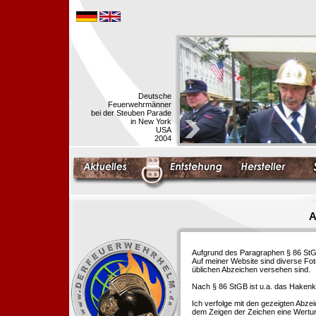
Deutsche
Feuerwehrmänner
bei der Steuben Parade
in New York
USA
2004
A
Aufgrund des Paragraphen § 86 StGB 
Auf meiner Website sind diverse Fo
üblichen Abzeichen versehen sind.
Nach § 86 StGB ist u.a. das Hakenk
Ich verfolge mit den gezeigten Abze
dem Zeigen der Zeichen eine Wertu