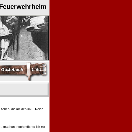
 Feuerwehrhelm
ehen, die mit den im 3. Reich
 zu machen, noch möchte ich mit