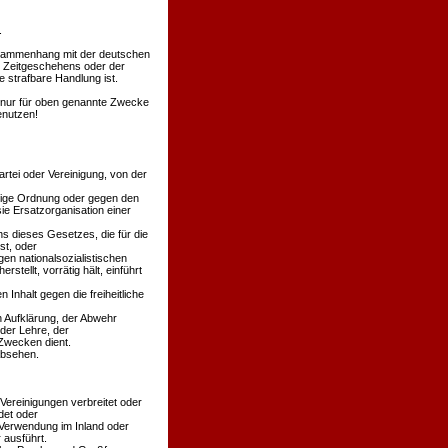
.
Zusammenhang mit der deutschen
s Zeitgeschehens oder der
 strafbare Handlung ist.
en nur für oben genannte Zwecke
enutzen!
rtei oder Vereinigung, von der
äßige Ordnung oder gegen den
ie Ersatzorganisation einer
s dieses Gesetzes, die für die
st, oder
en nationalsozialistischen
stellt, vorrätig hält, einführt
 Inhalt gegen die freiheitliche
n Aufklärung, der Abwehr
der Lehre, der
Zwecken dient.
absehen.
 Vereinigungen verbreitet oder
det oder
 Verwendung im Inland oder
 ausführt.