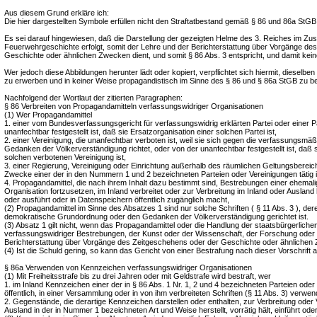
Aus diesem Grund erkläre ich:
Die hier dargestellten Symbole erfüllen nicht den Straftatbestand gemäß § 86 und 86a StGB
Es sei darauf hingewiesen, daß die Darstellung der gezeigten Helme des 3. Reiches im 
Feuerwehrgeschichte erfolgt, somit der Lehre und der Berichterstattung über Vorgänge de
Geschichte oder ähnlichen Zwecken dient, und somit § 86 Abs. 3 entspricht, und damit keine
Wer jedoch diese Abbildungen herunter lädt oder kopiert, verpflichtet sich hiermit, dieselb
zu erwerben und in keiner Weise propagandistisch im Sinne des § 86 und § 86a StGB zu b
Nachfolgend der Wortlaut der zitierten Paragraphen:
§ 86 Verbreiten von Propagandamitteln verfassungswidriger Organisationen
(1) Wer Propagandamittel
1. einer vom Bundesverfassungsgericht für verfassungswidrig erklärten Partei oder einer Pa
unanfechtbar festgestellt ist, daß sie Ersatzorganisation einer solchen Partei ist,
2. einer Vereinigung, die unanfechtbar verboten ist, weil sie sich gegen die verfassungsm
Gedanken der Völkerverständigung richtet, oder von der unanfechtbar festgestellt ist, daß s
solchen verbotenen Vereinigung ist,
3. einer Regierung, Vereinigung oder Einrichtung außerhalb des räumlichen Geltungsbereich
Zwecke einer der in den Nummern 1 und 2 bezeichneten Parteien oder Vereinigungen tätig i
4. Propagandamittel, die nach ihrem Inhalt dazu bestimmt sind, Bestrebungen einer ehemalig
Organisation fortzusetzen, im Inland verbreitet oder zur Verbreitung im Inland oder Ausland her
oder ausführt oder in Datenspeichern öffentlich zugänglich macht,
(2) Propagandamittel im Sinne des Absatzes 1 sind nur solche Schriften ( § 11 Abs. 3 ), deren
demokratische Grundordnung oder den Gedanken der Völkerverständigung gerichtet ist.
(3) Absatz 1 gilt nicht, wenn das Propagandamittel oder die Handlung der staatsbürgerliche
verfassungswidriger Bestrebungen, der Kunst oder der Wissenschaft, der Forschung oder 
Berichterstattung über Vorgänge des Zeitgeschehens oder der Geschichte oder ähnlichen 
(4) Ist die Schuld gering, so kann das Gericht von einer Bestrafung nach dieser Vorschrift 
§ 86a Verwenden von Kennzeichen verfassungswidriger Organisationen
(1) Mit Freiheitsstrafe bis zu drei Jahren oder mit Geldstrafe wird bestraft, wer
1. im Inland Kennzeichen einer der in § 86 Abs. 1 Nr. 1, 2 und 4 bezeichneten Parteien oder
öffentlich, in einer Versammlung oder in von ihm verbreiteten Schriften (§ 11 Abs. 3) verwen
2. Gegenstände, die derartige Kennzeichen darstellen oder enthalten, zur Verbreitung oder
Ausland in der in Nummer 1 bezeichneten Art und Weise herstellt, vorrätig hält, einführt oder