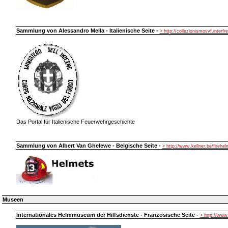
Sammlung von Alessandro Mella - Italienische Seite -
> http://collezionismovvf.interfre
Das Portal für Italienische Feuerwehrgeschichte
Sammlung von Albert Van Ghelewe - Belgische Seite -
> http://www.kellner.be/firehe
Museen
Internationales Helmmuseum der Hilfsdienste - Französische Seite -
> http://ww