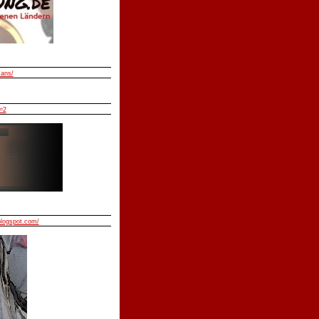
mans/
=2
blogspot.com/