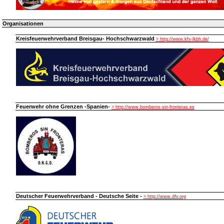
Organisationen
Kreisfeuerwehrverband Breisgau- Hochschwarzwald
> http://www.kfv-lkbh.de/
Feuerwehr ohne Grenzen -Spanien-
> http://www.bomberos-sin-fronteras.es
Deutscher Feuerwehrverband - Deutsche Seite -
> http://www.dfv.org