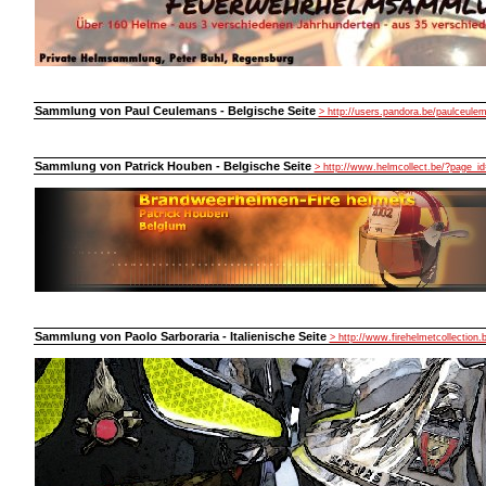
Sammlung von Paul Ceulemans - Belgische Seite
> http://users.pandora.be/paulceule
Sammlung von Patrick Houben - Belgische Seite
> http://www.helmcollect.be/?page_id
Sammlung von Paolo Sarboraria - Italienische Seite
> http://www.firehelmetcollection.