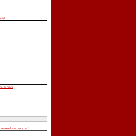
e.it/
lmetscorner
w.museeducasque.com/