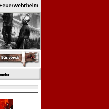
 Feuerwehrhelm
mmler