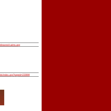
ebravest/cairns.asp
lids/index.asp?pageid=233906