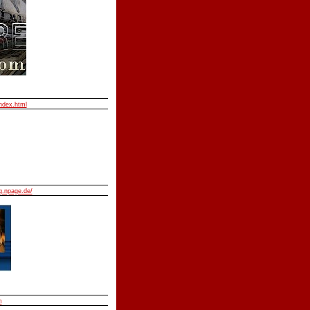
index.html
.npage.de/
m