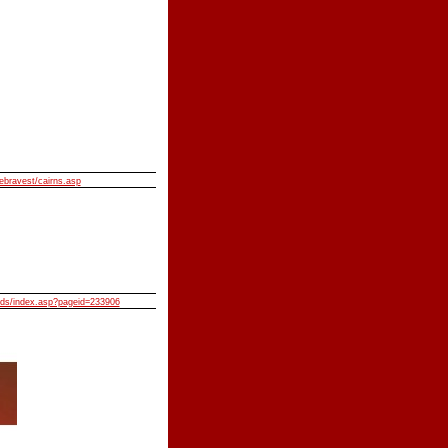
ebravest/cairns.asp
lids/index.asp?pageid=233906