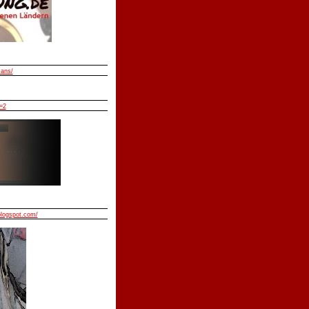
mans/
=2
blogspot.com/