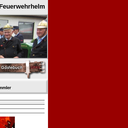
 Feuerwehrhelm
mmler