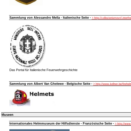
Sammlung von Alessandro Mella - Italienische Seite -
> http://collezionismovvf.interfre
Das Portal für Italienische Feuerwehrgeschichte
Sammlung von Albert Van Ghelewe - Belgische Seite -
> http://www.kellner.be/firehe
Museen
Internationales Helmmuseum der Hilfsdienste - Französische Seite -
> http://ww