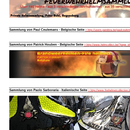
Sammlung von Paul Ceulemans - Belgische Seite
> http://users.pandora.be/paulceule
Sammlung von Patrick Houben - Belgische Seite
> http://www.helmcollect.be/?page_id
Sammlung von Paolo Sarboraria - Italienische Seite
> http://www.firehelmetcollection.