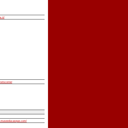
e.it/
lmetscorner
w.museeducasque.com/