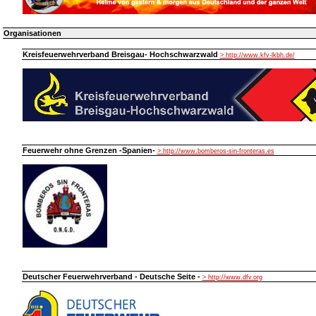
Organisationen
Kreisfeuerwehrverband Breisgau- Hochschwarzwald
> http://www.kfv-lkbh.de/
Feuerwehr ohne Grenzen -Spanien-
> http://www.bomberos-sin-fronteras.es
Deutscher Feuerwehrverband - Deutsche Seite -
> http://www.dfv.org