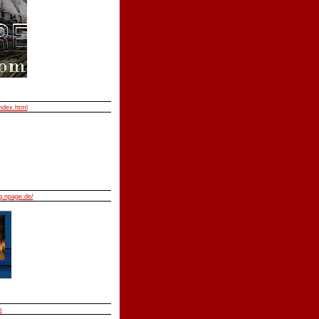
index.html
.npage.de/
m