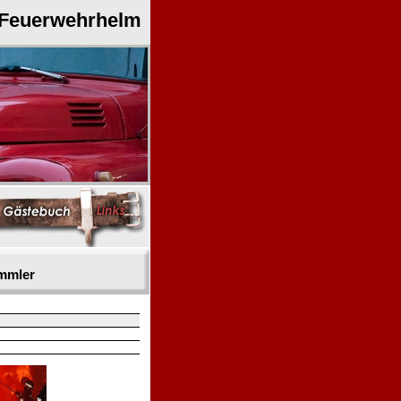
 Feuerwehrhelm
mmler