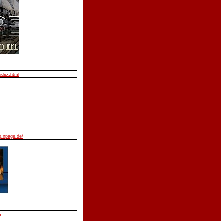
index.html
.npage.de/
m