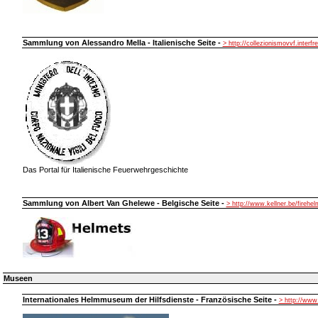
Sammlung von Alessandro Mella - Italienische Seite -
> http://collezionismovvf.interfre
Das Portal für Italienische Feuerwehrgeschichte
Sammlung von Albert Van Ghelewe - Belgische Seite -
> http://www.kellner.be/firehe
Museen
Internationales Helmmuseum der Hilfsdienste - Französische Seite -
> http://ww