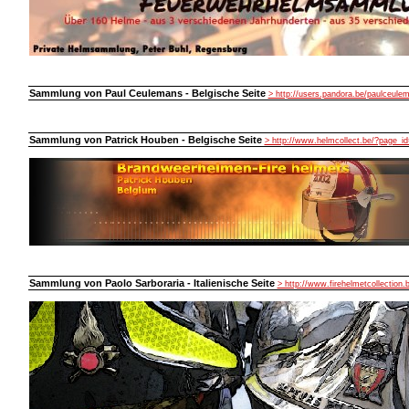
Sammlung von Paul Ceulemans - Belgische Seite
> http://users.pandora.be/paulceule
Sammlung von Patrick Houben - Belgische Seite
> http://www.helmcollect.be/?page_id
Sammlung von Paolo Sarboraria - Italienische Seite
> http://www.firehelmetcollection.