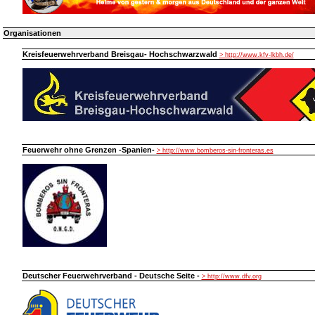
Organisationen
Kreisfeuerwehrverband Breisgau- Hochschwarzwald
> http://www.kfv-lkbh.de/
Feuerwehr ohne Grenzen -Spanien-
> http://www.bomberos-sin-fronteras.es
Deutscher Feuerwehrverband - Deutsche Seite -
> http://www.dfv.org