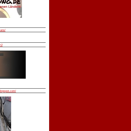
mans/
=2
blogspot.com/