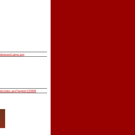
ebravest/cairns.asp
lids/index.asp?pageid=233906