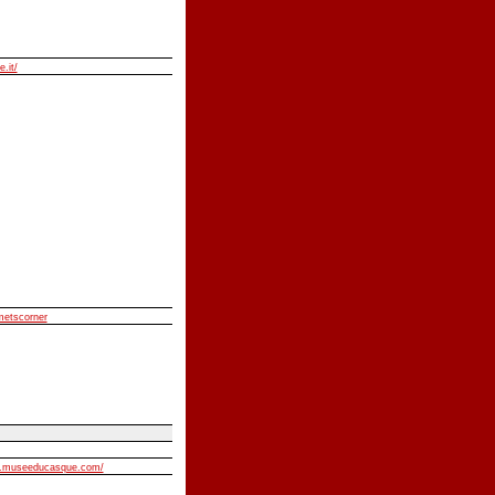
e.it/
lmetscorner
w.museeducasque.com/