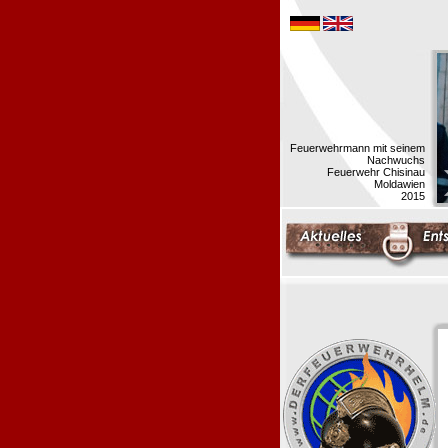
Feuerwehrmann mit seinem
Nachwuchs
Feuerwehr Chisinau
Moldawien
2015