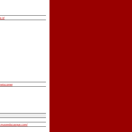
e.it/
lmetscorner
w.museeducasque.com/