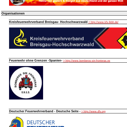
Organisationen
Kreisfeuerwehrverband Breisgau- Hochschwarzwald
> http://www.kfv-lkbh.de/
Feuerwehr ohne Grenzen -Spanien-
> http://www.bomberos-sin-fronteras.es
Deutscher Feuerwehrverband - Deutsche Seite -
> http://www.dfv.org