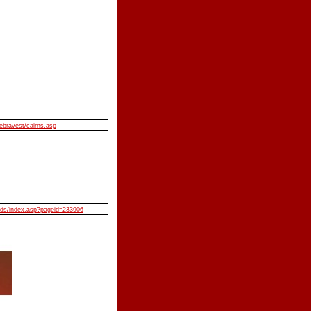
ebravest/cairns.asp
lids/index.asp?pageid=233906