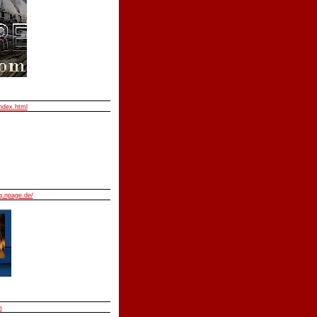
index.html
.npage.de/
m