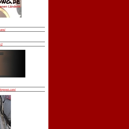
mans/
=2
blogspot.com/