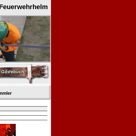
 Feuerwehrhelm
mmler