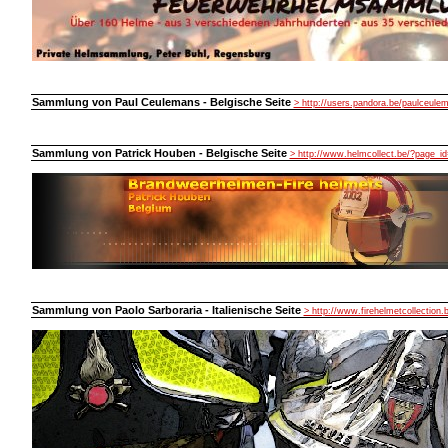
Sammlung von Paul Ceulemans - Belgische Seite
> http://users.pandora.be/paulceule
Sammlung von Patrick Houben - Belgische Seite
> http://www.helmcollect.be/?page_id
Sammlung von Paolo Sarboraria - Italienische Seite
> http://www.firehelmetcollection.