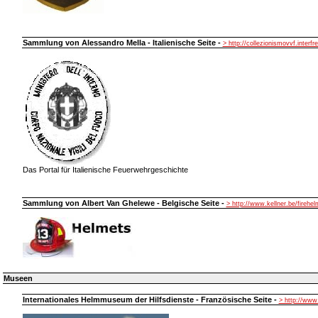
Sammlung von Alessandro Mella - Italienische Seite -
> http://collezionismovvf.interfre
Das Portal für Italienische Feuerwehrgeschichte
Sammlung von Albert Van Ghelewe - Belgische Seite -
> http://www.kellner.be/firehe
Museen
Internationales Helmmuseum der Hilfsdienste - Französische Seite -
> http://ww