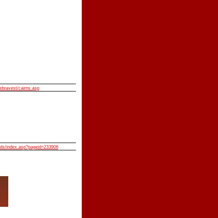
ebravest/cairns.asp
lids/index.asp?pageid=233906