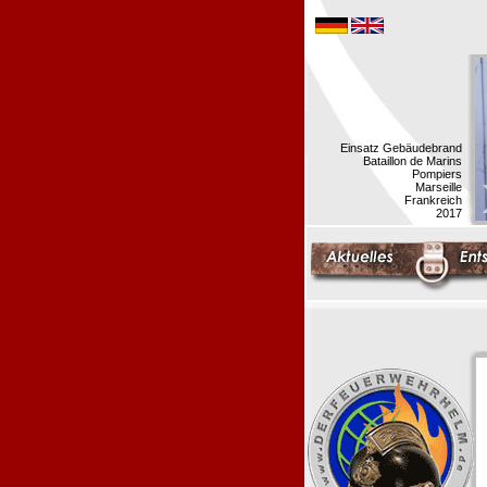
Einsatz Gebäudebrand
Bataillon de Marins
Pompiers
Marseille
Frankreich
2017