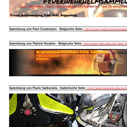
Sammlung von Paul Ceulemans - Belgische Seite
> http://users.pandora.be/paulceule
Sammlung von Patrick Houben - Belgische Seite
> http://www.helmcollect.be/?page_id
Sammlung von Paolo Sarboraria - Italienische Seite
> http://www.firehelmetcollection.