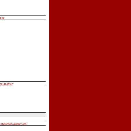
e.it/
lmetscorner
w.museeducasque.com/