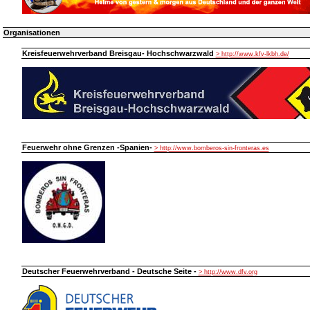
Organisationen
Kreisfeuerwehrverband Breisgau- Hochschwarzwald
> http://www.kfv-lkbh.de/
Feuerwehr ohne Grenzen -Spanien-
> http://www.bomberos-sin-fronteras.es
Deutscher Feuerwehrverband - Deutsche Seite -
> http://www.dfv.org