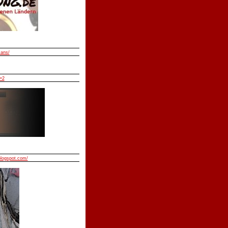
mans/
=2
blogspot.com/