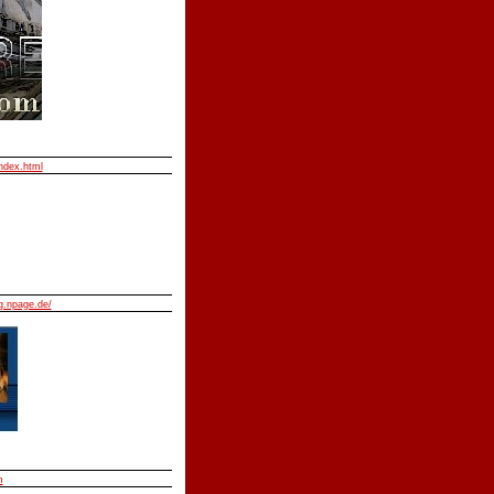
index.html
.npage.de/
m