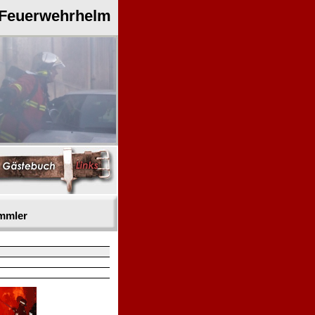
 Feuerwehrhelm
mmler