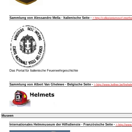
Sammlung von Alessandro Mella - Italienische Seite -
> http://collezionismovvf.interfre
Das Portal für Italienische Feuerwehrgeschichte
Sammlung von Albert Van Ghelewe - Belgische Seite -
> http://www.kellner.be/firehe
Museen
Internationales Helmmuseum der Hilfsdienste - Französische Seite -
> http://ww