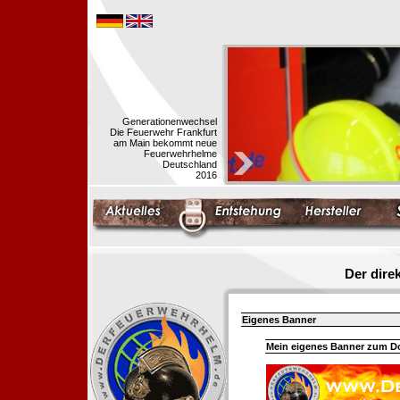
Generationenwechsel
Die Feuerwehr Frankfurt
am Main bekommt neue
Feuerwehrhelme
Deutschland
2016
Der dir
Eigenes Banner
Mein eigenes Banner zum 