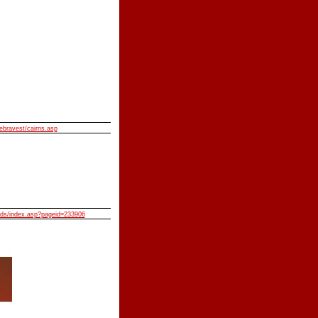
ebravest/cairns.asp
lids/index.asp?pageid=233906