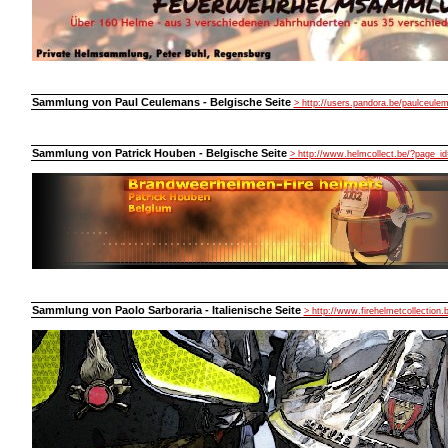
Sammlung von Paul Ceulemans - Belgische Seite
> http://users.pandora.be/paulceule
Sammlung von Patrick Houben - Belgische Seite
> http://www.helmcollect.be/?page_id
Sammlung von Paolo Sarboraria - Italienische Seite
> http://www.firehelmetcollection.