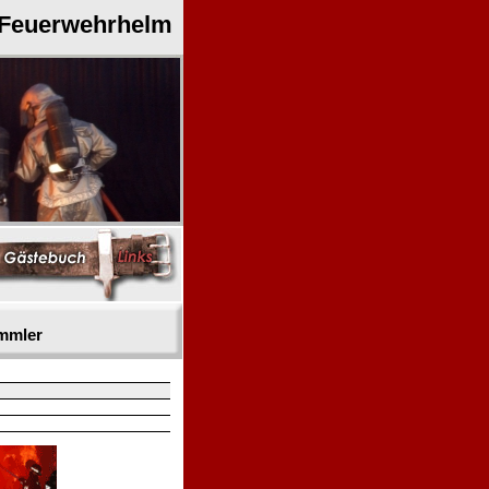
 Feuerwehrhelm
mmler