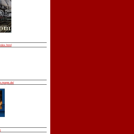
index.html
.npage.de/
m