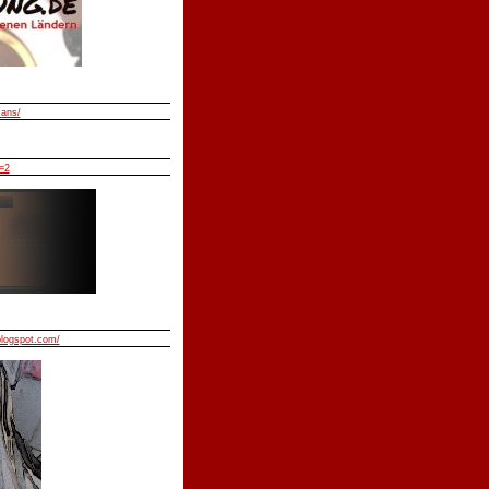
mans/
=2
blogspot.com/