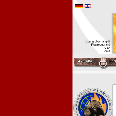
Übung Löschangriff
Flugzeugbrand
USA
2013