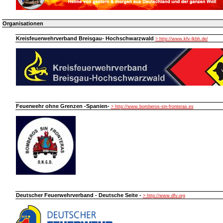
Organisationen
Kreisfeuerwehrverband Breisgau- Hochschwarzwald
> http://www.kfv-lkbh.de/
Feuerwehr ohne Grenzen -Spanien-
> http://www.bomberos-sin-fronteras.es
Deutscher Feuerwehrverband - Deutsche Seite -
> http://www.dfv.org