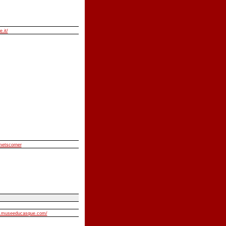
e.it/
lmetscorner
w.museeducasque.com/