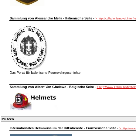
Sammlung von Alessandro Mella - Italienische Seite -
> http://collezionismovvf.interfre
Das Portal für Italienische Feuerwehrgeschichte
Sammlung von Albert Van Ghelewe - Belgische Seite -
> http://www.kellner.be/firehe
Museen
Internationales Helmmuseum der Hilfsdienste - Französische Seite -
> http://ww